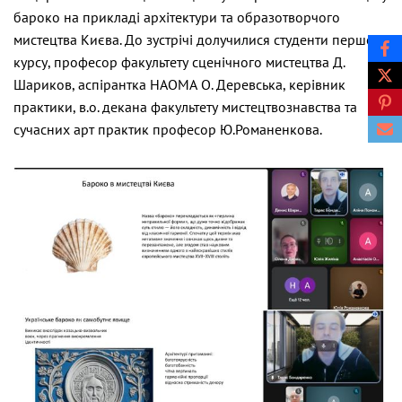
бароко на прикладі архітектури та образотворчого
мистецтва Києва. До зустрічі долучилися студенти першого
курсу, професор факультету сценічного мистецтва Д.
Шариков, аспірантка НАОМА О. Деревська, керівник
практики, в.о. декана факультету мистецтвознавства та
сучасних арт практик професор Ю.Романенкова.