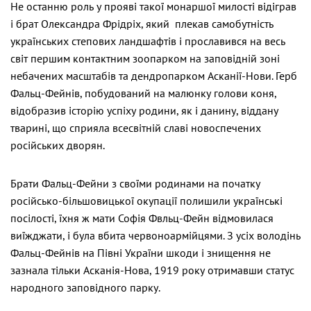
Не останню роль у прояві такої монаршої милості відіграв
і брат Олександра Фрідріх, який плекав самобутність
українських степових ландшафтів і прославився на весь
світ першим контактним зоопарком на заповідній зоні
небачених масштабів та дендропарком Асканії-Нови. Герб
Фальц-Фейнів, побудований на малюнку голови коня,
відобразив історію успіху родини, як і данину, віддану
тварині, що сприяла всесвітній славі новоспечених
російських дворян.
Брати Фальц-Фейни з своїми родинами на початку
російсько-більшовицької окупації полишили українські
посілості, їхня ж мати Софія Фвльц-Фейн відмовилася
виїжджати, і була вбита червоноармійцями. З усіх володінь
Фальц-Фейнів на Півні України шкоди і знищення не
зазнала тільки Асканія-Нова, 1919 року отримавши статус
народного заповідного парку.