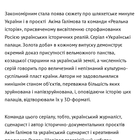
Закономірним стала поява сюжету про шляхетське минуле
України і в проєкті Акіма Галімова та команди «Реальна
історія», присвяченому висвітленню спрофанованих
Росією українських історичних реалій. Серіал «Українські
палаци. Золота доба» в кожному випуску демонструє
окремий доказ присутності вельможного панства,
козацької старшини на українській землі, а численність
серій говорить про величезний і непізнаний культурно-
суспільний пласт країни. Автори не задовольнялися
нинішнім станом об’єктів, переважна більшість яких
зруйнована і напівзруйнована, і, оповідаючи історію цих
палаців, відтворювали їх у 3D-форматі.
Команда цього серіалу, тобто, український журналіст,
сценарист і автор історично-документальних проєктів
Акім Галімов та український сценарист і креативний
продюсер Руслан Шаріпов телевізійний набуток