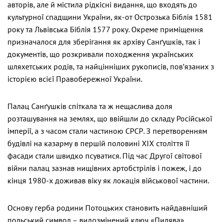
авторів, але й містила рідкісні видання, що входять до
культурної спадщини України, як-от Острозька Біблія 1581
року та Львівська Біблія 1577 року. Окреме приміщення
призначалося для зберігання як архіву Санґушків, так і
документів, що розкривали походження українських
шляхетських родів, та найцінніших рукописів, пов’язаних з
історією всієї Правобережної України.
Палац Санґушків спіткала та ж нещаслива доля
розташування на землях, що ввійшли до складу Російської
імперії, а з часом стали частиною СРСР. З перетворенням
будівлі на казарму в першій половині ХІХ століття її
фасади стали швидко псуватися. Під час Другої світової
війни палац зазнав нищівних артобстрілів і пожеж, і до
кінця 1980-х доживав віку як локація військової частини.
Основу герба родини Потоцьких становить найдавніший
польський символ – видозмінений ключ «Пилява»,