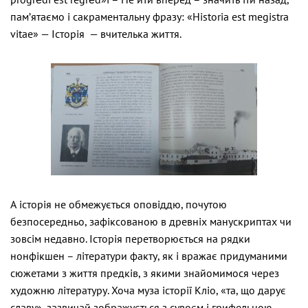
пам’ятаємо і сакраментальну фразу: «Historia est megistra
vitae» — Історія — вчителька життя.
А історія не обмежується оповіддю, почутою
безпосередньо, зафіксованою в древніх манускриптах чи
зовсім недавно. Історія перетворюється на рядки
нонфікшен – літератури факту, як і вражає придуманими
сюжетами з життя предків, з якими знайомимося через
художню літературу. Хоча муза історії Кліо, «та, що дарує
славу», зазвичай зображується з сувоєм і грифельною