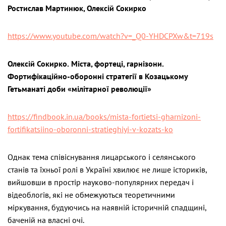
Ростислав Мартинюк, Олексій Сокирко
https://www.youtube.com/watch?v=_Q0-YHDCPXw&t=719s
Олексій Сокирко.
Міста, фортеці, гарнізони.
Фортифікаційно-оборонні стратегії в Козацькому
Гетьманаті доби «мілітарної революції»
https://findbook.in.ua/books/mista-fortietsi-gharnizoni-
fortifikatsiino-oboronni-stratieghiyi-v-kozats-ko
Однак тема співіснування лицарського і селянського
станів та їхньої ролі в Україні хвилює не лише істориків,
вийшовши в простір науково-популярних передач і
відеоблогів, які не обмежуються теоретичними
міркування, будуючись на наявній історичній спадщині,
баченій на власні очі.