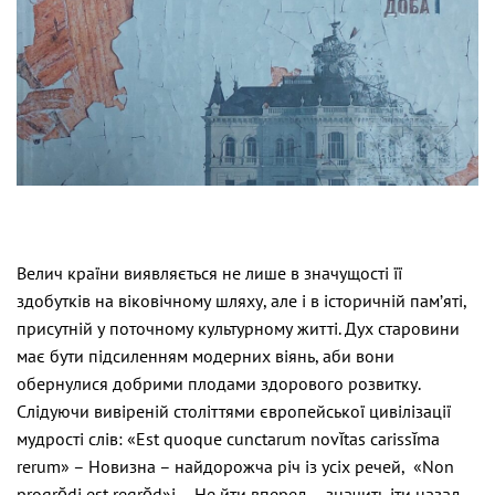
Велич країни виявляється не лише в значущості її
здобутків на віковічному шляху, але і в історичній пам’яті,
присутній у поточному культурному житті. Дух старовини
має бути підсиленням модерних віянь, аби вони
обернулися добрими плодами здорового розвитку.
Слідуючи вивіреній століттями європейської цивілізації
мудрості слів: «Est quoque cunctarum novĭtas carissĭma
rerum» – Новизна – найдорожча річ із усіх речей, «Non
progrĕdi est regrĕd»i – Не йти вперед – значить іти назад,