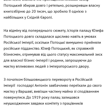
Потоцький збирав довго і ретельно, розширивши власну
книгозбірню до 20 тисяч, що зробило її однією з
найбільших у Східній Європі.
На відміну від попереднього сюжету, історія палацу Юзефа
Потоцького довго складалася щасливо навіть в умовах
Російської імперії, оскільки Потоцькі вимушено прийняли
російське підданство. Юзеф Потоцький, як справжній
бізнесмен, отримував від цього статусу максимальний зиск
для власної бізнес-імперії і родини, запрошуючи до
маєтку впливових людей з імператорського двору.
З початком більшовицького перевороту в Російській
імперії господарі Антонін завбачливо переїхали до свого
маєтку у Варшаві, вивізши частину майна зі сподіванням
повернутися. До 1919 року палац залишався
неушкодженим завдяки комітету з працівників