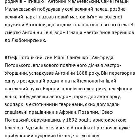
родичів – Ігнацію і Антоніні Мальчевським. Саме Ігнацій
Мальчевський побудував у селі великий палац, розбив
великий парк і назвав новий маєток ім’ям улюбленої
дружини Антоніни, що згодом стало назвою всього села. Зі
смертю Антоніни і від’їздом Ігнація маєток знов перейшов
до Любомирських.
Юзеф Потоцький, син Марії Санґушко і Альфреда
Потоцького, впливового політичного діяча з Австро-
Угорщини, успадкував Антоніни 1888 року. Він перетворив
одну з резиденцій родини на найтехнологічніший
населений пункт Європи, провівши електрику, телефонну
лінію, побудувавши аеродром, гараж для автопарку,
зоопарк із екзотичними тваринами, яких доглядали
спеціальні працівники з Африки. Поза тим, Юзеф
Потоцький, одружившись у 1892 році з аристократкою
Геленою Радзивіл, оселився в Антонінах і розпочав дуже
прибутковий цукровий бізнес, як і успішну