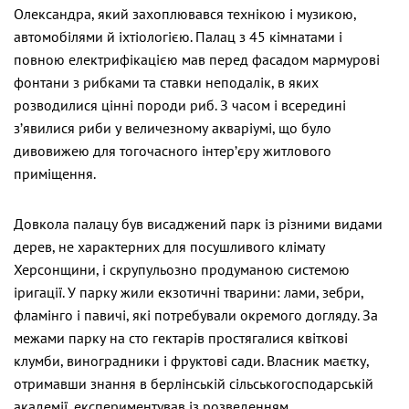
Олександра, який захоплювався технікою і музикою,
автомобілями й іхтіологією. Палац з 45 кімнатами і
повною електрифікацією мав перед фасадом мармурові
фонтани з рибками та ставки неподалік, в яких
розводилися цінні породи риб. З часом і всередині
з’явилися риби у величезному акваріумі, що було
дивовижею для тогочасного інтер’єру житлового
приміщення.
Довкола палацу був висаджений парк із різними видами
дерев, не характерних для посушливого клімату
Херсонщини, і скрупульозно продуманою системою
іригації. У парку жили екзотичні тварини: лами, зебри,
фламінго і павичі, які потребували окремого догляду. За
межами парку на сто гектарів простягалися квіткові
клумби, виноградники і фруктові сади. Власник маєтку,
отримавши знання в берлінській сільськогосподарській
академії, експериментував із розведенням