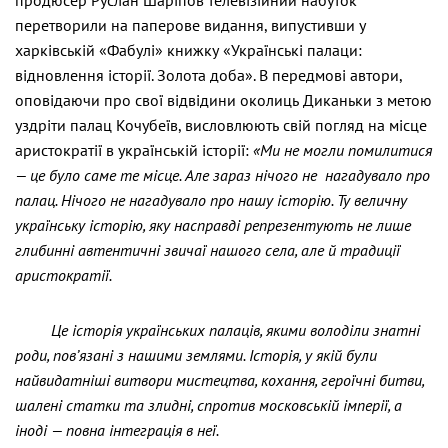
перетворили на паперове видання, випустивши у
харківській «Фабулі» книжку «Українські палаци:
відновлення історії. Золота доба». В передмові автори,
оповідаючи про свої відвідини околиць Диканьки з метою
уздріти палац Кочубеїв, висловлюють свій погляд на місце
аристократії в українській історії:
«Ми не могли помилитися
— це було саме те місце. Але зараз нічого не нагадувало про
палац. Нічого не нагадувало про нашу історію. Ту величну
українську історію, яку насправді репрезентують не лише
глибинні автентичні звичаї нашого села, але й традиції
аристократії.
Це історія українських палаців, якими володіли знатні
роди, пов’язані з нашими землями. Історія, у якій були
найвидатніші витвори мистецтва, кохання, героїчні битви,
шалені статки та злидні, спротив московській імперії, а
іноді — повна інтеграція в неї.