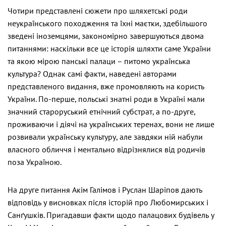
Чотири представлені сюжети про шляхетські роди
неукраїнського походження та їхні маєтки, здебільшого
зведені іноземцями, закономірно завершуються двома
питаннями: наскільки все це історія шляхти саме України
та якою мірою панські палаци – питомо українська
культура? Однак самі факти, наведені авторами
представленого видання, вже промовляють на користь
України. По-перше, польські знатні роди в Україні мали
значний староруський етнічний субстрат, а по-друге,
проживаючи і діячі на українських теренах, вони не лише
розвивали українську культуру, але завдяки ній набули
власного обличчя і ментально відрізнялися від родичів
поза Україною.
На друге питання Акім Галімов і Руслан Шаріпов дають
відповідь у висновках після історій про Любомирських і
Санґушків. Пригадавши факти щодо палацових будівель у