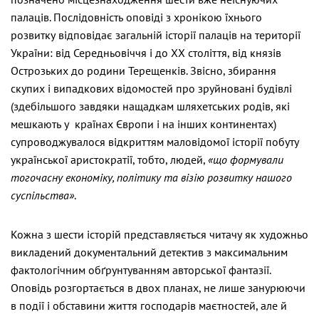
палаців. Послідовність оповіді з хронікою їхнього
розвитку відповідає загальній історії палаців на території
України: від Середньовіччя і до ХХ століття, від князів
Острозьких до родини Терещенків. Звісно, збирання
скупих і випадкових відомостей про зруйновані будівлі
(здебільшого завдяки нащадкам шляхетських родів, які
мешкають у країнах Європи і на інших континентах)
супроводжувалося відкриттям маловідомої історії побуту
української аристократії, тобто, людей,
«що формували
тогочасну економіку, політику та візію розвитку нашого
суспільства»
.
Кожна з шести історій представляється читачу як художньо
викладений документальний детектив з максимальним
фактологічним обґрунтуванням авторської фантазії.
Оповідь розгортається в двох планах, не лише занурюючи
в події і обставини життя господарів маєтностей, але й