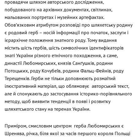
провадячи шляхом авторського дослідження,
побудованого на архівних документах, світлинах,
мальованих портретах і музейних артефактах.
Обов’язковим атрибутом розповіді про шляхетську родину
є родовий герб – носій інформації про початок, заслуги і
ієрархічне положення знатного роду. Тому видання
містить шість гербів, шість символічних ідентифікаторів
знаті України різного етнічного походження, а саме,
династії Любомирських, князів Санґушків, родини
Потоцьких, роду Кочубеїв, родини Фальц-Фейнів, роду
Терещенків. Герби не тільки доповнюють розмаїтий
ілюстративний матеріал, що облямовує авторський текст,
але й спонукають до застосування історико-порівняльного
методу, щоб виявити тенденції в появі і розвитку
шляхетського стану на теренах України.
Приміром, смисловим центром герба Любомирських є
Шренява, річка, біля якої за часів першого короля Польщі