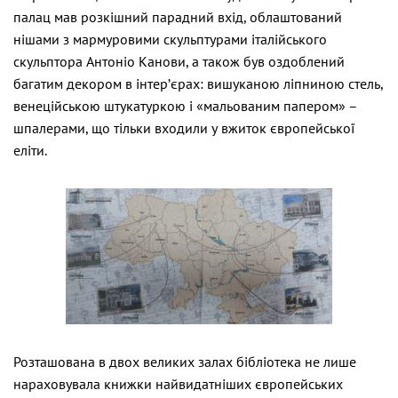
палац мав розкішний парадний вхід, облаштований
нішами з мармуровими скульптурами італійського
скульптора Антоніо Канови, а також був оздоблений
багатим декором в інтер’єрах: вишуканою ліпниною стель,
венеційською штукатуркою і «мальованим папером» –
шпалерами, що тільки входили у вжиток європейської
еліти.
Розташована в двох великих залах бібліотека не лише
нараховувала книжки найвидатніших європейських