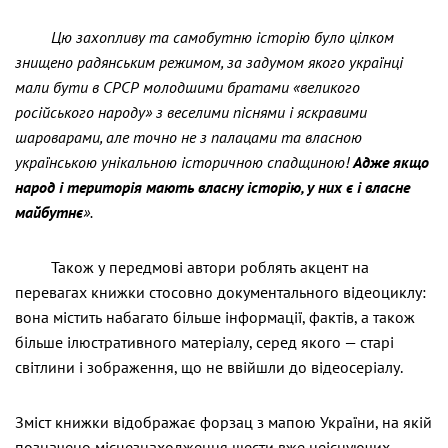
Цю захопливу та самобутню історію було цілком
знищено радянським режимом, за задумом якого українці
мали бути в СРСР молодшими братами «великого
російського народу» з веселими піснями і яскравими
шароварами, але точно не з палацами та власною
українською унікальною історичною спадщиною!
Адже якщо
народ і територія мають власну історію, у них є і власне
майбутнє
».
Також у передмові автори роблять акцент на
перевагах книжки стосовно документального відеоциклу:
вона містить набагато більше інформації, фактів, а також
більше ілюстративного матеріалу, серед якого — старі
світлини і зображення, що не ввійшли до відеосеріалу.
Зміст книжки відображає форзац з мапою України, на якій
позначено місцезнаходження шести вже неіснуючих