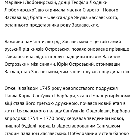
Маріанні Любомирській, донці Теофіли Людвіки
Любомирської, що отримала маєтки Старого і Нового
Заслава від брата – Олександра Януша Заславського,
останнього представника роду Заславських.
Важливо пам’ятати, що рід Заславських – це той самий
руський рід князів Острозьких, позаяк оновлене прізвище
з’явилося внаслідок поділу спадщини князем Василем
Острозьким між синами. Юрій Острозький, отримавши
Заслав, став Заславським, чим започаткував нову династію.
Отже, із заїздом 1745 року новопосталого подружжя
Павла Карла Санґушка і Барбари, яка в сімнадцятирічному
віці стала його третьою дружиною, почався новий етап в
житті ізяславського палацу Санґушків. Овдовівши, Барбара
впродовж 1754 – 1770 року керувала зведенням нової,
пишної будівлі поряд із відреставрованим Санґушком
старим палацом Заславських. Побудований у стилі бароко