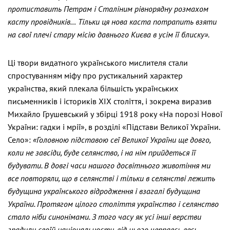
протиставить Петрам і Сталіним рівнорядну розмахом
касту провідників… Тільки ця нова каста потрапить взяти
на свої плечі стару місію давнього Києва в усім її блиску».
Ці твори видатного українського мислителя стали
спростуванням міфу про рустикальний характер
українства, який плекала більшість українських
письменників і істориків ХІХ століття, і зокрема виразив
Михайло Грушевський у збірці 1918 року «На порозі Нової
України: гадки і мрії», в розділі «Підстави Великої України.
Село»:
«Головною підставою сеї Великої України ще довго,
коли не завсіди, буде селянство, і на нім прийдеться її
будувати. В довгі часи нашого досвітнього животіння ми
все повторяли, що в селянстві і тільки в селянстві лежить
будущина українського відродження і взагалі будущина
України. Протягом цілого століття українство і селянство
стало ніби синонімами. З того часу як усі інші верстви
зрадили своїй національности, від нього черпавсь весь