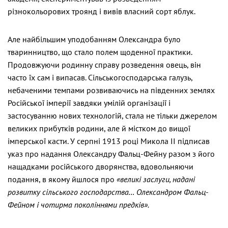
різнокольорових троянд і вивів власний сорт яблук.
Але найбільшим уподобанням Олександра було
тваринництво, що стало полем щоденної практики.
Продовжуючи родинну справу розведення овець, він
часто їх сам і випасав. Сільськогосподарська галузь,
небаченими темпами розвиваючись на південних землях
Російської імперії завдяки умілій організації і
застосуванню нових технологій, стала не тільки джерелом
великих прибутків родини, але й містком до вищої
імперської касти. У серпні 1913 році Микола ІІ підписав
указ про надання Олександру Фальц-Фейну разом з його
нащадками російського дворянства, вдовольняючи
подання, в якому йшлося про
«великі заслуги, надані
розвитку сільського господарства… Олександром Фальц-
Фейном і чотирма поколіннями предків».