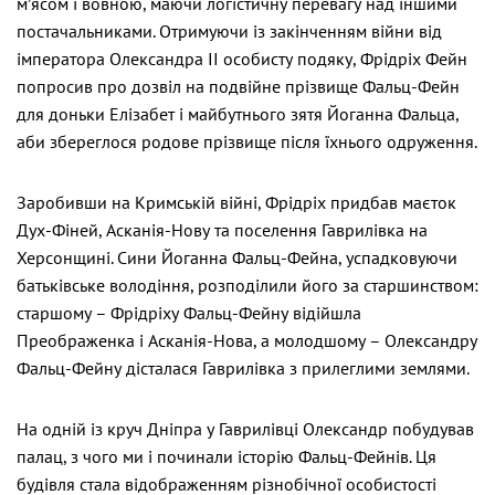
м’ясом і вовною, маючи логістичну перевагу над іншими
постачальниками. Отримуючи із закінченням війни від
імператора Олександра ІІ особисту подяку, Фрідріх Фейн
попросив про дозвіл на подвійне прізвище Фальц-Фейн
для доньки Елізабет і майбутнього зятя Йоганна Фальца,
аби збереглося родове прізвище після їхнього одруження.
Заробивши на Кримській війні, Фрідріх придбав маєток
Дух-Фіней, Асканія-Нову та поселення Гаврилівка на
Херсонщині. Сини Йоганна Фальц-Фейна, успадковуючи
батьківське володіння, розподілили його за старшинством:
старшому – Фрідріху Фальц-Фейну відійшла
Преображенка і Асканія-Нова, а молодшому – Олександру
Фальц-Фейну дісталася Гаврилівка з прилеглими землями.
На одній із круч Дніпра у Гаврилівці Олександр побудував
палац, з чого ми і починали історію Фальц-Фейнів. Ця
будівля стала відображенням різнобічної особистості