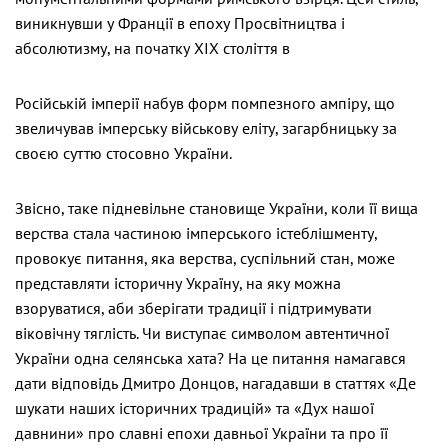
виникнувши у Франції в епоху Просвітництва і
абсолютизму, на початку ХІХ століття в
Російській імперії набув форм помпезного ампіру, що
звеличував імперську військову еліту, загарбницьку за
своєю суттю стосовно України.
Звісно, таке підневільне становище України, коли її вища
верства стала частиною імперського істеблішменту,
провокує питання, яка верства, суспільний стан, може
представляти історичну Україну, на яку можна
взоруватися, аби зберігати традиції і підтримувати
віковічну тяглість. Чи виступає символом автентичної
України одна селянська хата? На це питання намагався
дати відповідь Дмитро Донцов, нагадавши в статтях «Де
шукати наших історичних традицій» та «Дух нашої
давнини» про славні епохи давньої України та про її