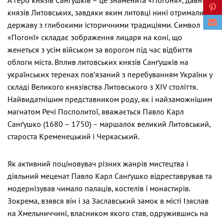
князів Литовських, завдяки яким литовці нині отримали
державу з глибокими історичними традиціями. Символ
«Погонї» складає зображення лицаря на коні, що
женеться з усім військом за ворогом під час відбиття
облоги міста. Вплив литовських князів Санґушків на
українських теренах пов’язаний з перебуванням України у
складі Великого князівства Литовського з ХIV століття.
Найвидатнішим представником роду, як і найзаможнішим
магнатом Речі Посполитої, вважається Павло Карл
Санґушко (1680 – 1750) – маршалок великий Литовський,
староста Кременецький і Черкаський.
Як активний поціновувач різних жанрів мистецтва і
діяльний меценат Павло Карл Санґушко відреставрував та
модернізував чимало палаців, костелів і монастирів.
Зокрема, взявся він і за Заславський замок в місті Ізяслав
на Хмельниччині, власником якого став, одружившись на