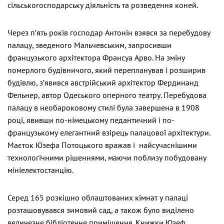
сільськогосподарську діяльність та розведення коней.
Через п’ять років господар Антонін взявся за перебудову
палацу, зведеного Мальчевським, запросивши
французького архітектора Франсуа Арво. На зміну
померлого будівничого, який перепланував і розширив
будівлю, з’явився австрійський архітектор Фердинанд
Фельнер, автор Одеського оперного театру. Перебудова
палацу в необароковому стилі була завершена в 1908
році, явивши по-німецькому педантичний і по-
французькому елегантний взірець палацової архітектури.
Маєток Юзефа Потоцького вражав і найсучаснішими
технологічними рішеннями, маючи поблизу побудовану
мініелектостанцію.
Серед 165 розкішно облаштованих кімнат у палаці
розташовувався зимовий сад, а також було виділено
величезне бібліотечне приміщення. Книжки Юзеф