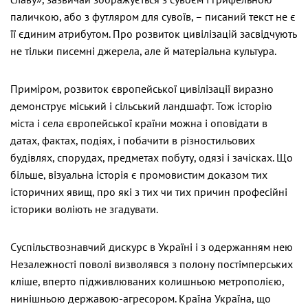
паличкою, або з футляром для сувоїв, – писаний текст не є
її єдиним атрибутом. Про розвиток цивілізацій засвідчують
не тільки писемні джерела, але й матеріальна культура.
Приміром, розвиток європейської цивілізації виразно
демонструє міський і сільський ландшафт. Тож історію
міста і села європейської країни можна і оповідати в
датах, фактах, подіях, і побачити в різностильових
будівлях, спорудах, предметах побуту, одязі і зачісках. Що
більше, візуальна історія є промовистим доказом тих
історичних явищ, про які з тих чи тих причин професійні
історики воліють не згадувати.
Суспільствознавчий дискурс в Україні і з одержанням нею
Незалежності поволі визволявся з полону постімперських
кліше, вперто підживлюваних колишньою метрополією,
нинішньою державою-агресором. Країна Україна, що