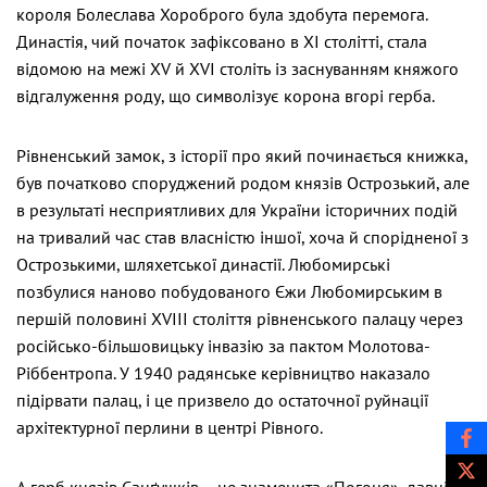
короля Болеслава Хороброго була здобута перемога.
Династія, чий початок зафіксовано в ХІ столітті, стала
відомою на межі XV й XVI століть із заснуванням княжого
відгалуження роду, що символізує корона вгорі герба.
Рівненський замок, з історії про який починається книжка,
був початково споруджений родом князів Острозький, але
в результаті несприятливих для України історичних подій
на тривалий час став власністю іншої, хоча й спорідненої з
Острозькими, шляхетської династії. Любомирські
позбулися наново побудованого Єжи Любомирським в
першій половині XVIII століття рівненського палацу через
російсько-більшовицьку інвазію за пактом Молотова-
Ріббентропа. У 1940 радянське керівництво наказало
підірвати палац, і це призвело до остаточної руйнації
архітектурної перлини в центрі Рівного.
А герб князів Санґушків – це знаменита «Погоня», давніх