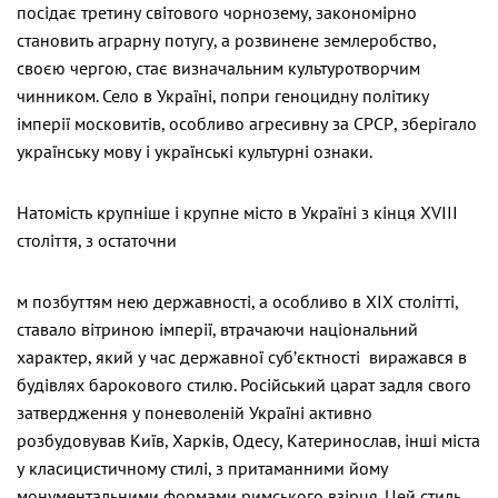
посідає третину світового чорнозему, закономірно
становить аграрну потугу, а розвинене землеробство,
своєю чергою, стає визначальним культуротворчим
чинником. Село в Україні, попри геноцидну політику
імперії московитів, особливо агресивну за СРСР, зберігало
українську мову і українські культурні ознаки.
Натомість крупніше і крупне місто в Україні з кінця XVIII
століття, з остаточни
м позбуттям нею державності, а особливо в ХІХ столітті,
ставало вітриною імперії, втрачаючи національний
характер, який у час державної суб’єктності виражався в
будівлях барокового стилю. Російський царат задля свого
затвердження у поневоленій Україні активно
розбудовував Київ, Харків, Одесу, Катеринослав, інші міста
у класицистичному стилі, з притаманними йому
монументальними формами римського взірця. Цей стиль,