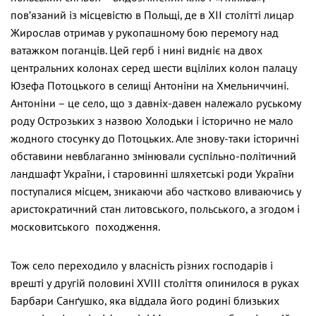
пов’язаний із місцевістю в Польщі, де в ХІІ столітті лицар
Жирослав отримав у рукопашному бою перемогу над
ватажком поганців. Цей герб і нині видніє на двох
центральних колонах серед шести вцілілих колон палацу
Юзефа Потоцького в селищі Антоніни на Хмельниччині.
Антоніни – це село, що з давніх-давен належало руському
роду Острозьких з назвою Холодьки і історично не мало
жодного стосунку до Потоцьких. Але знову-таки історичні
обставини невблаганно змінювали суспільно-політичний
ландшафт України, і старовинні шляхетські роди України
поступалися місцем, зникаючи або частково вливаючись у
аристократичний стан литовського, польського, а згодом і
московитського походження.
Тож село переходило у власність різних господарів і
врешті у другій половині XVIII століття опинилося в руках
Барбари Санґушко, яка віддала його родині близьких