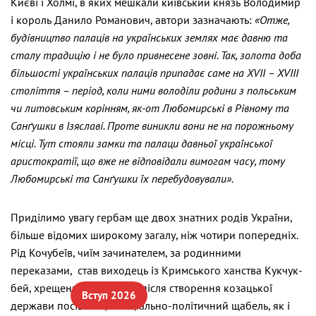
Києві і Холмі, в яких мешкали київський князь Володимир
і король Данило Романович, автори зазначають:
«Отже,
будівництво палаців на українських землях має давню та
сталу традицію і не було привнесене зовні. Так, золота доба
більшості українських палаців припадає саме на
XVII
–
XVIII
століття – період, коли ними володіли родини з польським
чи литовським корінням, як-от Любомирські в Рівному та
Санґушки в Ізяславі. Проте виникли вони не на порожньому
місці. Тут стояли замки та палаци давньої української
аристократії, що вже не відповідали вимогам часу, тому
Любомирські та Санґушки їх перебудовували».
Приділимо увагу гербам ще двох знатних родів України,
більше відомих широкому загалу, ніж чотири попередніх.
Рід Кочубеїв, чиїм зачинателем, за родинними
переказами, став виходець із Кримського ханства Кукчук-
бей, хрещений як Андрій, після створення козацької
Вступ 2026
держави посів вищій соціально-політичний щабель, як і