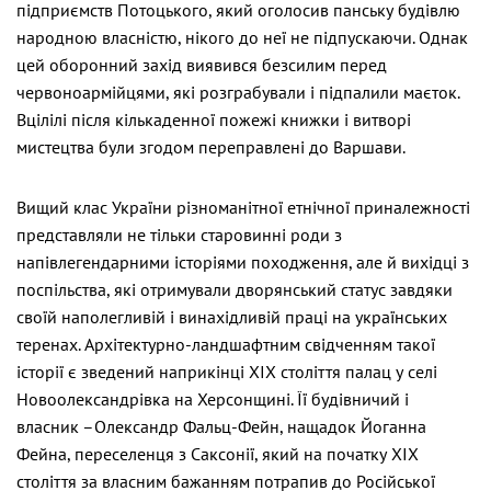
підприємств Потоцького, який оголосив панську будівлю
народною власністю, нікого до неї не підпускаючи. Однак
цей оборонний захід виявився безсилим перед
червоноармійцями, які розграбували і підпалили маєток.
Вцілілі після кількаденної пожежі книжки і витворі
мистецтва були згодом переправлені до Варшави.
Вищий клас України різноманітної етнічної приналежності
представляли не тільки старовинні роди з
напівлегендарними історіями походження, але й вихідці з
поспільства, які отримували дворянський статус завдяки
своїй наполегливій і винахідливій праці на українських
теренах. Архітектурно-ландшафтним свідченням такої
історії є зведений наприкінці ХІХ століття палац у селі
Новоолександрівка на Херсонщині. Її будівничий і
власник –Олександр Фальц-Фейн, нащадок Йоганна
Фейна, переселенця з Саксонії, який на початку ХІХ
століття за власним бажанням потрапив до Російської