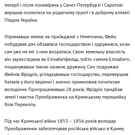
імперії і після поневірянь у Санкт-Петербурзі і Саратові
вирішив оселитися на родючому ґрунті і в доброму кліматі
Півдня України.
Отримавши землю як приїжджий з Німеччини, Фейн
побудував дім, обзавівся господарством і одружився, коли
сам уже не міг з ним впоратися. Свою земельну власність
він зареєстрував як Елізабетфельд, тобто «земля Елізабет»,
пошанувавши такою назвою дружину. Син подружжя
Фейнів Фрідріх, успадкувавши господарство, перевершив
батьків у його веденні і значно примножив початкове
володіння. Пропрацювавши 28 років, Фрідріх придбав
землі і маєток Преображенка на Кримському перешийку
біля Перекопу.
Під час Кримської війни 1853 – 1856 років володар
Преображенки забезпечував російське військо в Криму