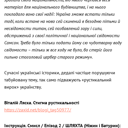
матеріал для національного будівництва, і на нього
покладало воно свої надії: Україна зможе встати тільки
тоді, коли встане на ново сей скинений в безодню пітьми й
несвідомости титан, сей позбавлений зору і сили,
обстрижений з своєї політичної і національної свідомости
Самсон. Треба було тільки подати йому сю чудотворну воду
свідомости – тільки ж все ходу не було, бо стеріг його
пильно стоголовий цербер старого режиму».
Сучасні українські історики, дедалі частіше порушуючи
табуйовану тему, так само підважують «рустикальний
вирок» українству.
Віталій Ляска. Стигма рустикальності
https://zaxid.net/blogi_tag50977/
Інструкція. Смисл / Епізод 2 / ШЛЯХТА (Ніжин і Батурин):