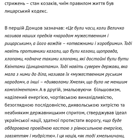
стрижень – стан козаків, чиїм правилом життя був
лицарський кодекс.
В першій Донцов зазначав:
«Це були часи, коли Величко
називав наших пр
едків «народом мужественним і
рицарським», а його вождів – «отважними і хоробрими». Тоді
навіть противники казали, що були козаки, щоправда,
хлопами, «одначе такими хлопами, які достойні були бути
Квінтами Цинцанатами». Тоді навіть суверен держави, яка
мала з ними до діла, називав їх «мужественним руським
народом», а інші – «дияволами Хмеля», що було не меншим
компліментом».
А в другій, змальовуючи більшовизм,
наділений енергією, чортівською винахідливістю,
безоглядною послідовністю, диявольською хитрістю та
неабияким державницьким спритом, стверджував ідеал
української нації, здатної протистати ворогу,
«що буде
обдарована провідною кастою з рівносильною енергією,
завзяттям і мудрістю». І ця нація, «як тоді хмельничани,