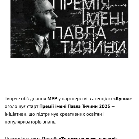
Творче об’єднання
МУР
у партнерстві з агенцією
«Купол»
оголошує старт
Премії імені Павла Тичини 2025
—
ініціативи, що підтримує креативних освітян і
популяризаторів знань.
Цьогорічна тема Премії:
«Те, чого не вчать у школі»
.