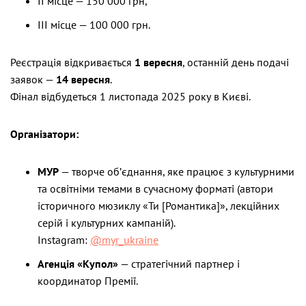
ІІ місце — 150 000 грн,
ІІІ місце — 100 000 грн.
Реєстрація відкривається
1 вересня
, останній день подачі
заявок —
14 вересня
.
Фінал відбудеться 1 листопада 2025 року в Києві.
Організатори:
МУР
— творче об’єднання, яке працює з культурними
та освітніми темами в сучасному форматі (автори
історичного мюзиклу «Ти [Романтика]», лекційних
серій і культурних кампаній).
Instagram:
@myr_ukraine
Агенція «Купол»
— стратегічний партнер і
координатор Премії.