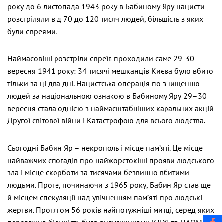
року до 6 листопада 1943 року в Бабиному Яру нацисти
розстріляли від 70 до 120 тисяч людей, більшість з яких
були євреями.
Наймасовіші розстріли євреїв проходили саме 29-30
вересня 1941 року: 34 тисячі мешканців Києва було вбито
тільки за ці два дні. Нацистська операція по знищенню
людей за національною ознакою в Бабиному Яру 29–30
вересня стала однією з наймасштабніших каральних акцій
Другої світової війни і Катастрофою для всього людства.
Сьогодні Бабин Яр – некрополь і місце пам’яті. Це місце
найважчих спогадів про найжорстокіші прояви людського
зла і місце скорботи за тисячами безвинно вбитими
людьми. Проте, починаючи з 1965 року, Бабин Яр став ще
й місцем спекуляції над увічненням пам’яті про людські
жертви. Протягом 56 років найпотужніші митці, серед яких