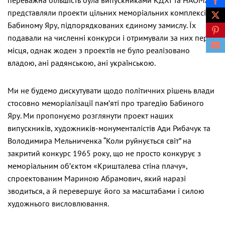
переважна більшість була випускниками КДХІ та НАОМА,
представляли проекти цільних меморіальних комплексів в
Бабиному Яру, підпорядкованих єдиному замислу. Їх
подавали на численні конкурси і отримували за них перші
місця, однак жоден з проектів не було реалізовано
владою, ані радянською, ані українською.
Ми не будемо дискутувати щодо політичних рішень влади
стосовно меморіалізації пам’яті про трагедію Бабиного
Яру. Ми пропонуємо розглянути проект наших
випускників, художників-монументалістів Ади Рибачук та
Володимира Мельниченка “Коли руйнується світ” на
закритий конкурс 1965 року, що не просто конкурує з
меморіальним об’єктом «Кришталева стіна плачу»,
спроектованим Мариною Абрамович, який наразі
зводиться, а й перевершує його за масштабами і силою
художнього висловлювання.