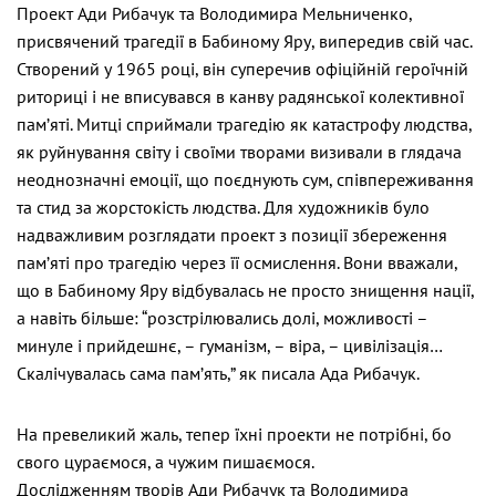
Проект Ади Рибачук та Володимира Мельниченко,
присвячений трагедії в Бабиному Яру, випередив свій час.
Створений у 1965 році, він суперечив офіційній героїчній
риториці і не вписувався в канву радянської колективної
пам’яті. Митці сприймали трагедію як катастрофу людства,
як руйнування світу і своїми творами визивали в глядача
неоднозначні емоції, що поєднують сум, співпереживання
та стид за жорстокість людства. Для художників було
надважливим розглядати проект з позиції збереження
пам’яті про трагедію через її осмислення. Вони вважали,
що в Бабиному Яру відбувалась не просто знищення нації,
а навіть більше: “розстрілювались долі, можливості –
минуле і прийдешнє, – гуманізм, – віра, – цивілізація…
Скалічувалась сама пам’ять,” як писала Ада Рибачук.
На превеликий жаль, тепер їхні проекти не потрібні, бо
свого цураємося, а чужим пишаємося.
Дослідженням творів Ади Рибачук та Володимира