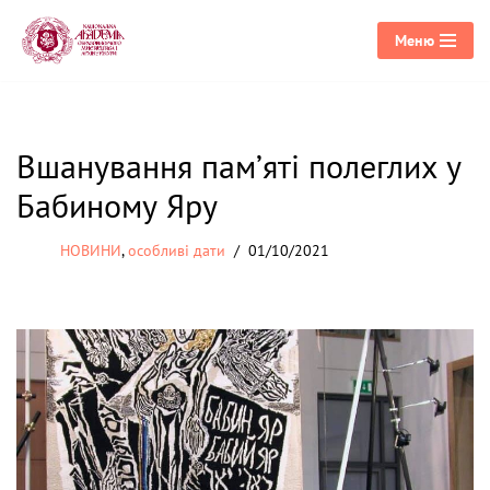
Меню
Перейти
до
вмісту
Вшанування пам’яті полеглих у
Бабиному Яру
НОВИНИ
,
особливі дати
01/10/2021