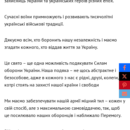
захисниць України та українських героїв різних епох.
Сучасні воїни примножують і розвивають тисячолітні
українські військові традиції.
Дякуємо всім, хто боронить нашу незалежність і маємо
згадати кожного, хто віддав життя за Україну.
Це свято – ще одна можливість подякувати Силам
оборони України. Наша подяка – не щось абстрактне і
безособове, адже в кожного з нас є рідні, друзі, колеги,
котрі стоять на захисті нашої країни і свободи
Ми маємо забезпечувати нашій армії міцний тил – кожен у
свій спосіб, але з максимальною самовіддачею, так, щоб
це посилювало наших оборонців і наближало Перемогу.