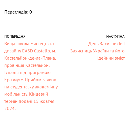
Переглядів: 0
ПОПЕРЕДНЯ
НАСТУПНА
Вища школа мистецтв та
День Захисників і
дизайну EASD Castello, м.
Захисниць України та його
Кастельйон-де-ла-Плана,
ідейний зміст
провінція Кастельйон,
Іспанія під програмою
Еразмус+. Прийом заявок
на студентську академічну
мобільність. Кінцевий
термін подачі 15 жовтня
2024.