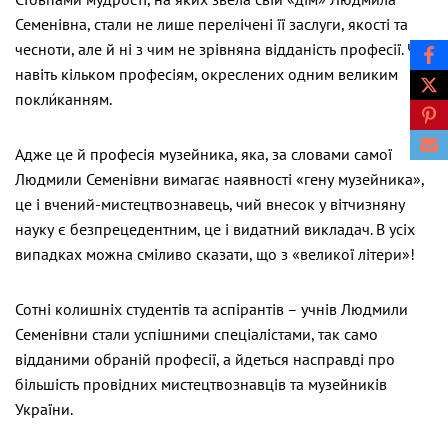
Семенівна, стали не лише перелічені її заслуги, якості та
чесноти, але й ні з чим не зрівняна відданість професії. Чи
навіть кільком професіям, окреслених одним великим
покли́канням.
Адже це й професія музейника, яка, за словами самої
Людмили Семенівни вимагає наявності «гену музейника»,
це і вчений-мистецтвознавець, чий внесок у вітчизняну
науку є безпрецедентним, це і видатний викладач. В усіх
випадках можна сміливо сказати, що з «великої літери»!
Сотні колишніх студентів та аспірантів – учнів Людмили
Семенівни стали успішними спеціалістами, так само
відданими обраній професії, а йдеться насправді про
більшість провідних мистецтвознавців та музейників
України.