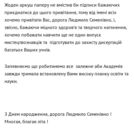
Жоден аркуш паперу не вмістив би підписи бажаючих
приєднатися до цього привітання, тому від імені всіх
хочемо привітати Вас, дорога Людмило Семенівно, і,
звісно, бажаючи міцного здоров’я та творчого натхнення,
хочемо побажати навчити ще не один випуск
мистецтвознавців та підготувати до захисту дисертацій
багатьох Ваших учнів.
Запевняємо що робитимемо все залежне аби Академія
завжди тримала встановлену Вами високу планку освіти та
науки.
З Днем народження, дорога Людмило Семенівно !
Многая, благая літа !