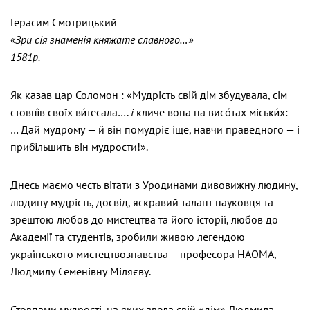
Герасим Смотрицький
«Зри сія знаменія княжате славного…»
1581р.
Як казав цар Соломон : «Мудрість свій дім збудувала, сім
стовпі́в своїх ви́тесала….
і
кличе вона на висо́тах міськи́х:
… Дай мудрому — й він помудріє іще, навчи праведного — і
прибі́льшить він мудрости!».
Днесь маємо честь вітати з Уродинами дивовижну людину,
людину мудрість, досвід, яскравий талант науковця та
зрештою любов до мистецтва та його історії, любов до
Академії та студентів, зробили живою легендою
українського мистецтвознавства – професора НАОМА,
Людмилу Семенівну Міляєву.
Стовпами мудрості, на яких звела свій «дім» Людмила