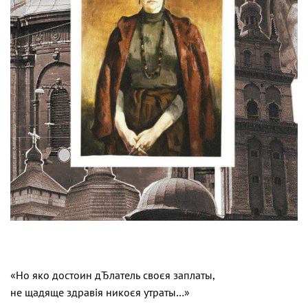
«Но яко достоин дЂлатель своєя заплаты,
не щадяще здравія никоєя утраты…»