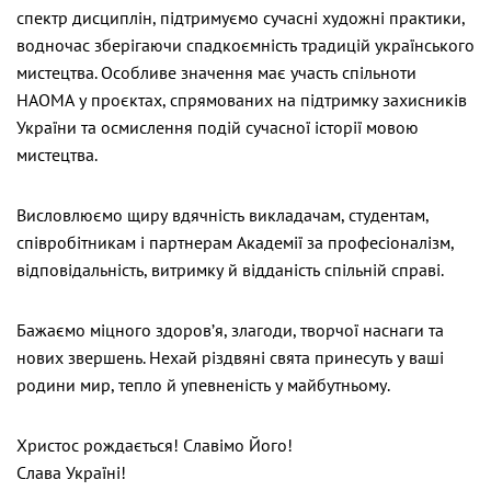
спектр дисциплін, підтримуємо сучасні художні практики,
водночас зберігаючи спадкоємність традицій українського
мистецтва. Особливе значення має участь спільноти
НАОМА у проєктах, спрямованих на підтримку захисників
України та осмислення подій сучасної історії мовою
мистецтва.
Висловлюємо щиру вдячність викладачам, студентам,
співробітникам і партнерам Академії за професіоналізм,
відповідальність, витримку й відданість спільній справі.
Бажаємо міцного здоров’я, злагоди, творчої наснаги та
нових звершень. Нехай різдвяні свята принесуть у ваші
родини мир, тепло й упевненість у майбутньому.
Христос рождається! Славімо Його!
Слава Україні!