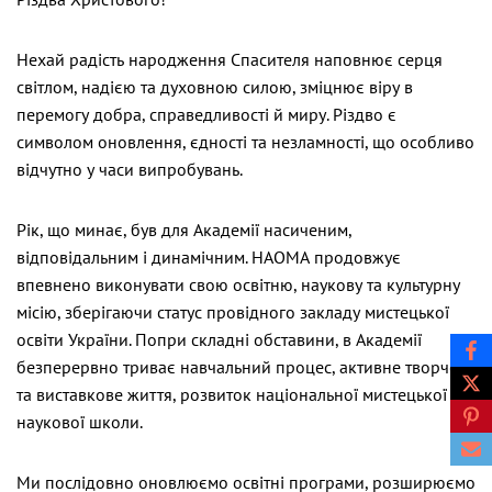
Нехай радість народження Спасителя наповнює серця
світлом, надією та духовною силою, зміцнює віру в
перемогу добра, справедливості й миру. Різдво є
символом оновлення, єдності та незламності, що особливо
відчутно у часи випробувань.
Рік, що минає, був для Академії насиченим,
відповідальним і динамічним. НАОМА продовжує
впевнено виконувати свою освітню, наукову та культурну
місію, зберігаючи статус провідного закладу мистецької
освіти України. Попри складні обставини, в Академії
безперервно триває навчальний процес, активне творче
та виставкове життя, розвиток національної мистецької й
наукової школи.
Ми послідовно оновлюємо освітні програми, розширюємо