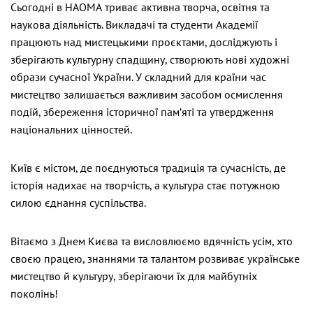
Сьогодні в НАОМА триває активна творча, освітня та
наукова діяльність. Викладачі та студенти Академії
працюють над мистецькими проєктами, досліджують і
зберігають культурну спадщину, створюють нові художні
образи сучасної України. У складний для країни час
мистецтво залишається важливим засобом осмислення
подій, збереження історичної пам’яті та утвердження
національних цінностей.
Київ є містом, де поєднуються традиція та сучасність, де
історія надихає на творчість, а культура стає потужною
силою єднання суспільства.
Вітаємо з Днем Києва та висловлюємо вдячність усім, хто
своєю працею, знаннями та талантом розвиває українське
мистецтво й культуру, зберігаючи їх для майбутніх
поколінь!