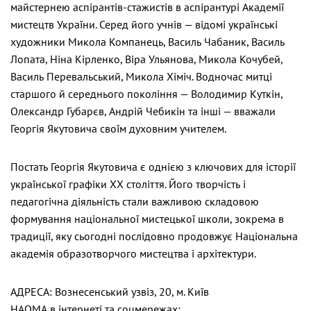
майстернею аспірантів-стажистів в аспірантурі Академії
мистецтв України. Серед його учнів — відомі українські
художники Микола Компанець, Василь Чабаник, Василь
Лопата, Ніна Кірленко, Віра Ульянова, Микола Кочубей,
Василь Перевальський, Микола Хіміч. Водночас митці
старшого й середнього покоління — Володимир Куткін,
Олександр Губарєв, Андрій Чебикін та інші — вважали
Георгія Якутовича своїм духовним учителем.
Постать Георгія Якутовича є однією з ключових для історії
української графіки ХХ століття. Його творчість і
педагогічна діяльність стали важливою складовою
формування національної мистецької школи, зокрема в
традиції, яку сьогодні послідовно продовжує Національна
академія образотворчого мистецтва і архітектури.
АДРЕСА: Вознесенський узвіз, 20, м. Київ
НАОМА в інтернеті та соцмережах: