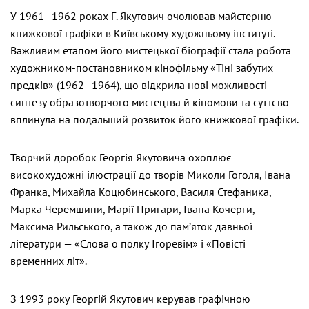
У 1961–1962 роках Г. Якутович очолював майстерню
книжкової графіки в Київському художньому інституті.
Важливим етапом його мистецької біографії стала робота
художником-постановником кінофільму «Тіні забутих
предків» (1962–1964), що відкрила нові можливості
синтезу образотворчого мистецтва й кіномови та суттєво
вплинула на подальший розвиток його книжкової графіки.
Творчий доробок Георгія Якутовича охоплює
високохудожні ілюстрації до творів Миколи Гоголя, Івана
Франка, Михайла Коцюбинського, Василя Стефаника,
Марка Черемшини, Марії Пригари, Івана Кочерги,
Максима Рильського, а також до пам’яток давньої
літератури — «Слова о полку Ігоревім» і «Повісті
временних літ».
З 1993 року Георгій Якутович керував графічною