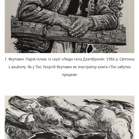
Г. Якутович. Марія Іллюк. Із серії «Люди села Дземброня». 1986 р. Світлина
з альбому: Як у Тіні. Георгій Якутович як ілюстратор книги «Тіні забутих
предків»