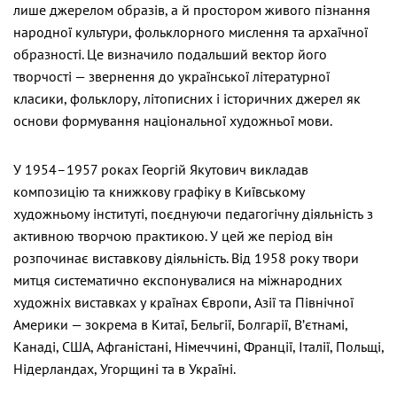
лише джерелом образів, а й простором живого пізнання
народної культури, фольклорного мислення та архаїчної
образності. Це визначило подальший вектор його
творчості — звернення до української літературної
класики, фольклору, літописних і історичних джерел як
основи формування національної художньої мови.
У 1954–1957 роках Георгій Якутович викладав
композицію та книжкову графіку в Київському
художньому інституті, поєднуючи педагогічну діяльність з
активною творчою практикою. У цей же період він
розпочинає виставкову діяльність. Від 1958 року твори
митця систематично експонувалися на міжнародних
художніх виставках у країнах Європи, Азії та Північної
Америки — зокрема в Китаї, Бельгії, Болгарії, В’єтнамі,
Канаді, США, Афганістані, Німеччині, Франції, Італії, Польщі,
Нідерландах, Угорщині та в Україні.