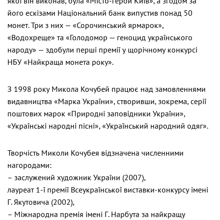
якої він виконав, була «Місто-герой Київ», а згодом за
його ескізами Національний банк випустив понад 50
монет. Три з них — «Сорочинський ярмарок»,
«Водохреще» та «Голодомор — геноцид українського
народу» — здобули перші премії у щорічному конкурсі
НБУ «Найкраща монета року».
З 1998 року Микола Кочубей працює над замовленнями
видавництва «Марка України», створивши, зокрема, серії
поштових марок «Природні заповідники України»,
«Українські народні пісні», «Український народний одяг».
Творчість Миколи Кочубея відзначена численними
нагородами:
– заслужений художник України (2007),
лауреат 1-ї премії Всеукраїнської виставки-конкурсу імені
Г. Якутовича (2002),
– Міжнародна премія імені Г. Нарбута за найкращу