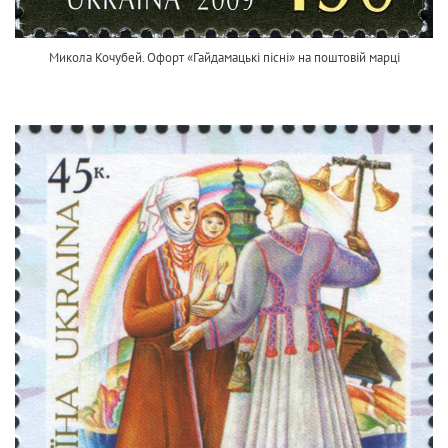
Микола Кочубей. Офорт «Гайдамацькі пісні» на поштовій марці