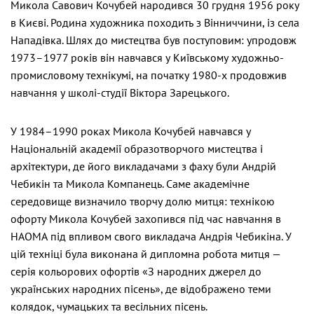
Микола Савович Кочубей народився 30 грудня 1956 року
в Києві. Родина художника походить з Вінниччини, із села
Нападівка. Шлях до мистецтва був поступовим: упродовж
1973–1977 років він навчався у Київському художньо-
промисловому технікумі, на початку 1980-х продовжив
навчання у школі-студії Віктора Зарецького.
У 1984–1990 роках Микола Кочубей навчався у
Національній академії образотворчого мистецтва і
архітектури, де його викладачами з фаху були Андрій
Чебикін та Микола Компанець. Саме академічне
середовище визначило творчу долю митця: технікою
офорту Микола Кочубей захопився під час навчання в
НАОМА під впливом свого викладача Андрія Чебикіна. У
цій техніці була виконана й дипломна робота митця —
серія кольорових офортів «З народних джерел до
українських народних пісень», де відображено теми
колядок, чумацьких та весільних пісень.