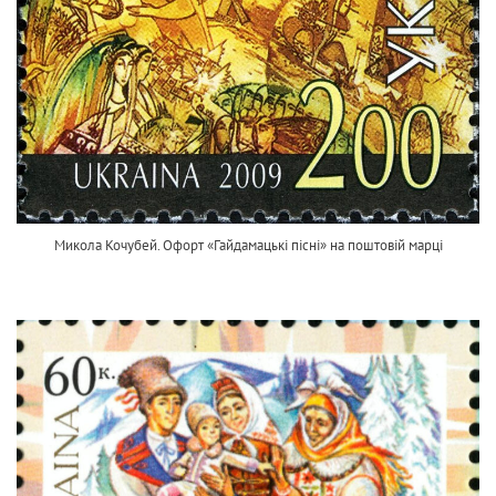
Микола Кочубей. Офорт «Гайдамацькі пісні» на поштовій марці