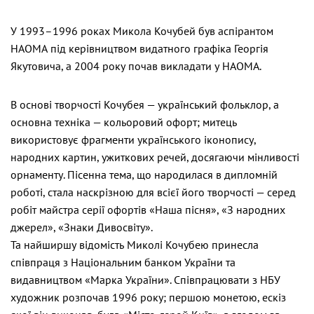
У 1993–1996 роках Микола Кочубей був аспірантом
НАОМА під керівництвом видатного графіка Георгія
Якутовича, а 2004 року почав викладати у НАОМА.
В основі творчості Кочубея — український фольклор, а
основна техніка — кольоровий офорт; митець
використовує фрагменти українського іконопису,
народних картин, ужиткових речей, досягаючи мінливості
орнаменту. Пісенна тема, що народилася в дипломній
роботі, стала наскрізною для всієї його творчості — серед
робіт майстра серії офортів «Наша пісня», «З народних
джерел», «Знаки Дивосвіту».
Та найширшу відомість Миколі Кочубею принесла
співпраця з Національним банком України та
видавництвом «Марка України». Співпрацювати з НБУ
художник розпочав 1996 року; першою монетою, ескіз