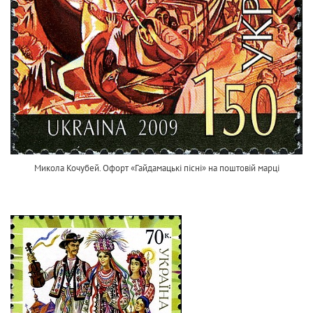
Микола Кочубей. Офорт «Гайдамацькі пісні» на поштовій марці