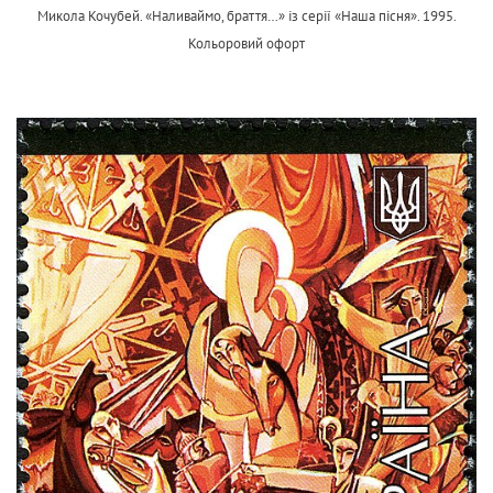
Микола Кочубей. «Наливаймо, браття…» із серії «Наша пісня». 1995.
Кольоровий офорт