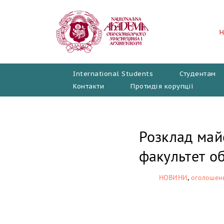
Перейти
до
вмісту
International Students
Студентам
Контакти
Протидія корупції
Розклад май
факультет о
НОВИНИ
,
оголошен