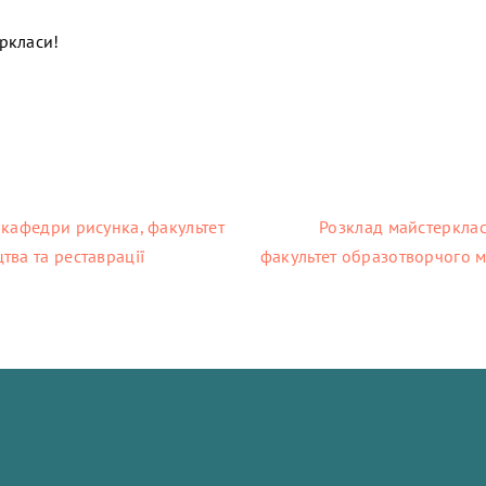
ркласи!
 кафедри рисунка, факультет
Розклад майстерклас
тва та реставрації
факультет образотворчого м