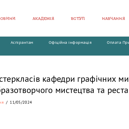
НОВИНИ
АКАДЕМІЯ
ВСТУП
НАВЧАННЯ
Аспірантам
Офіційна інформація
Оплата Пр
стеркласів кафедри графічних ми
бразотворчого мистецтва та реста
ня
11/05/2024