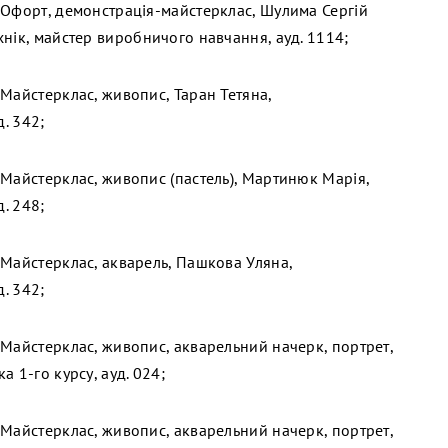
 Офорт, демонстрація-майстерклас, Шулима Сергій
нік, майстер виробничого навчання, ауд. 1114;
 Майстерклас, живопис, Таран Тетяна,
д. 342;
 Майстерклас, живопис (пастель), Мартинюк Марія,
д. 248;
 Майстерклас, акварель, Пашкова Уляна,
д. 342;
 Майстерклас, живопис, акварельний начерк, портрет,
а 1-го курсу, ауд. 024;
 Майстерклас, живопис, акварельний начерк, портрет,