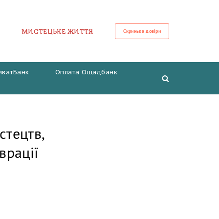
МИСТЕЦЬКЕ ЖИТТЯ
Скринька довіри
иватБанк
Оплата Ощадбанк
стецтв,
врації