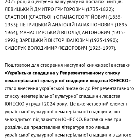
2025 році акцентуємо вашу увагу на постатях митців:
ЛЕВИЦЬКИЙ ДМИТРО ГРИГОРОВИЧ (1735-1822);
СЛАСТІОН (СЛАСТЬОН) ОПАНАС ГЕОРГІЙОВИЧ (1855-
1933); ПЕТРИЦЬКИЙ АНАТОЛІЙ ГАЛАКТІОНОВИЧ (1895-
1964); МАНАСТИРСЬКИЙ ВІТОЛЬД АНТОНОВИЧ (1915-
1992); ЗАРЕЦЬКИЙ ВІКТОР ІВАНОВИЧ (1925-1990);
СИДОРУК ВОЛОДИМИР ФЕДОРОВИЧ (1925-1997).
Поштовхом для створення наступної книжкової виставки
«Українська спадщина у
Репрезентативному списку
нематеріальної культурної спадщини людства ЮНЕСКО
»
стало внесення української писанки до Репрезентативного
списку нематеріальної культурної спадщини людства
ЮНЕСКО у грудні 2024 року. Це вже четвертий елемент
української культурної нематеріальної спадщини, що
знаходиться під захистом ЮНЕСКО. Виставка має три
розділи, де представлена література про явища
української культурної нематеріальної спадщини з даного