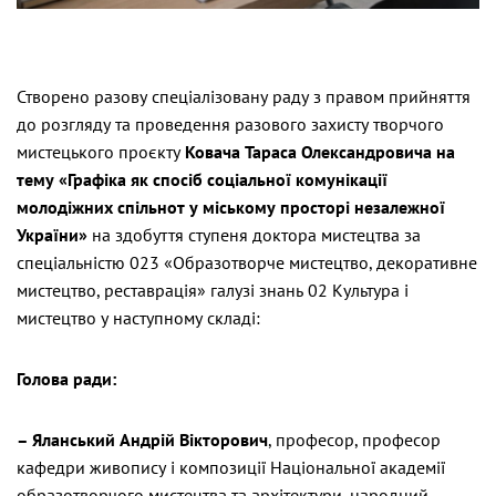
Створено разову спеціалізовану раду з правом прийняття
до розгляду та проведення разового захисту творчого
мистецького проєкту
Ковача Тараса Олександровича на
тему «Графіка як спосіб соціальної комунікації
молодіжних спільнот у міському просторі незалежної
України»
на здобуття ступеня доктора мистецтва за
спеціальністю 023 «Образотворче мистецтво, декоративне
мистецтво, реставрація» галузі знань 02 Культура і
мистецтво у наступному складі:
Голова ради:
– Яланський Андрій Вікторович
, професор, професор
кафедри живопису і композиції Національної академії
образотворчого мистецтва та архітектури, народний