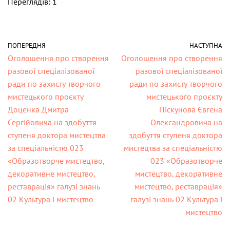
Переглядів: 1
ПОПЕРЕДНЯ
НАСТУПНА
Оголошення про створення
Оголошення про створення
разової спеціалізованої
разової спеціалізованої
ради по захисту творчого
ради по захисту творчого
мистецького проєкту
мистецького проєкту
Доценка Дмитра
Піскунова Євгена
Сергійовича на здобуття
Олександровича на
ступеня доктора мистецтва
здобуття ступеня доктора
за спеціальністю 023
мистецтва за спеціальністю
«Образотворче мистецтво,
023 «Образотворче
декоративне мистецтво,
мистецтво, декоративне
реставрація» галузі знань
мистецтво, реставрація»
02 Культура і мистецтво
галузі знань 02 Культура і
мистецтво