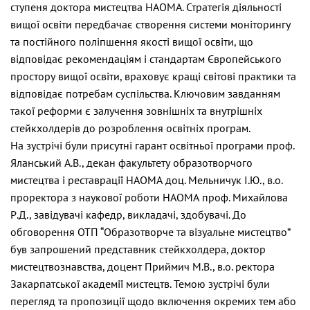
ступеня доктора мистецтва НАОМА. Стратегія діяльності
вищої освіти передбачає створення системи моніторингу
та постійного поліпшення якості вищої освіти, що
відповідає рекомендаціям і стандартам Європейського
простору вищої освіти, враховує кращі світові практики та
відповідає потребам суспільства. Ключовим завданням
такої реформи є залучення зовнішніх та внутрішніх
стейкхолдерів до розроблення освітніх програм.
На зустрічі були присутні гарант освітньої програми проф.
Яланський А.В., декан факультету образотворчого
мистецтва і реставрації НАОМА доц. Мельничук І.Ю., в.о.
проректора з наукової роботи НАОМА проф. Михайлова
Р.Д., завідувачі кафедр, викладачі, здобувачі. До
обговорення ОТП “Образотворче та візуальне мистецтво”
був запрошений представник стейкхолдера, доктор
мистецтвознавства, доцент Приймич М.В., в.о. ректора
Закарпатської академії мистецтв. Темою зустрічі були
перегляд та пропозиції щодо включення окремих тем або