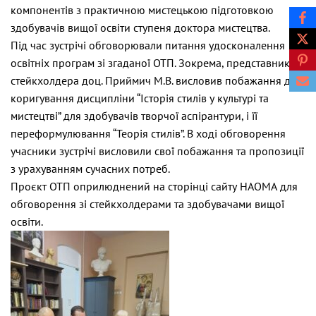
компонентів з практичною мистецькою підготовкою
здобувачів вищої освіти ступеня доктора мистецтва.
Під час зустрічі обговорювали питання удосконалення
освітніх програм зі згаданої ОТП. Зокрема, представник
стейкхолдера доц. Приймич М.В. висловив побажання до
коригування дисципліни “Історія стилів у культурі та
мистецтві” для здобувачів творчої аспірантури, і її
переформулювання “Теорія стилів”. В ході обговорення
учасники зустрічі висловили свої побажання та пропозиції
з урахуванням сучасних потреб.
Проєкт ОТП оприлюднений на сторінці сайту НАОМА для
обговорення зі стейкхолдерами та здобувачами вищої
освіти.