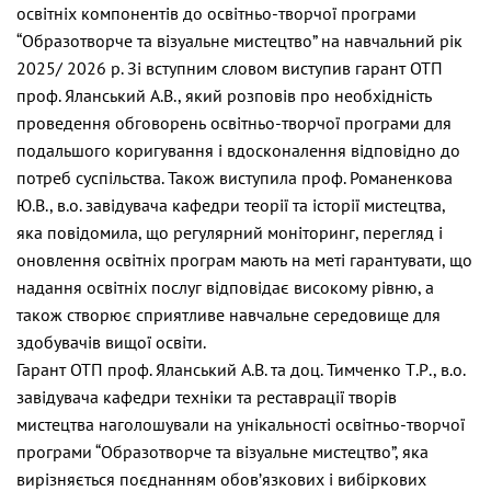
освітніх компонентів до освітньо-творчої програми
“Образотворче та візуальне мистецтво” на навчальний рік
2025/ 2026 р. Зі вступним словом виступив гарант ОТП
проф. Яланський А.В., який розповів про необхідність
проведення обговорень освітньо-творчої програми для
подальшого коригування і вдосконалення відповідно до
потреб суспільства. Також виступила проф. Романенкова
Ю.В., в.о. завідувача кафедри теорії та історії мистецтва,
яка повідомила, що регулярний моніторинг, перегляд і
оновлення освітніх програм мають на меті гарантувати, що
надання освітніх послуг відповідає високому рівню, а
також створює сприятливе навчальне середовище для
здобувачів вищої освіти.
Гарант ОТП проф. Яланський А.В. та доц. Тимченко Т.Р., в.о.
завідувача кафедри техніки та реставрації творів
мистецтва наголошували на унікальності освітньо-творчої
програми “Образотворче та візуальне мистецтво”, яка
вирізняється поєднанням обов’язкових і вибіркових