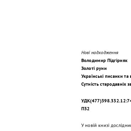
Нові надходження
Володимир Підгірняк
Золоті руни
Українські писанки та
Сутність стародавніх з
УДК(477)398.332.12:7
П32
У новій книзі дослідн