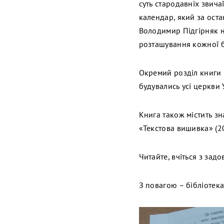
суть стародавніх звича
календар, який за оста
Володимир Підгірняк на
розташування кожної б
Окремий розділ книги 
будувались усі церкви 
Книга також містить зн
«Текстова вишивка» (20
Читайте, вчіться з зад
З повагою – бібліотек