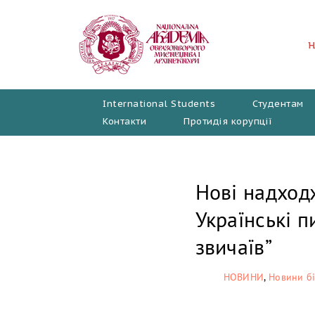
Перейти
до
вмісту
International Students
Студентам
Контакти
Протидія корупції
Нові надходж
Українські п
звичаїв”
НОВИНИ
,
Новини бі