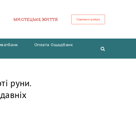
МИСТЕЦЬКЕ ЖИТТЯ
Скринька довіри
иватБанк
Оплата Ощадбанк
ті руни.
одавніх