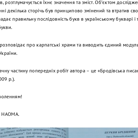
їв, розтлумачується їхнє значення та зміст. Об’єктом дослід
нні декілька сторічь був принципово змінений та втратив свою
дає правильну послідовність букв в українському букварі і 
укви.
розповідає про карпатські храми та виводить єдиний модул
України.
ачну частину попередніх робіт автора – це «Бродівська писан
09 р.).
оволенням!
а НАОМА.