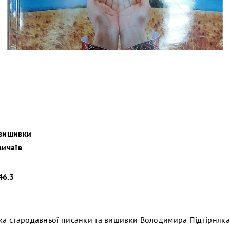
 вишивки
вичаїв
46.3
ика стародавньої писанки та вишивки Володимира Підгірняка