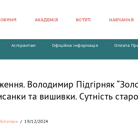
НОВИНИ
АКАДЕМІЯ
ВСТУП
НАВЧАННЯ
Аспірантам
Офіційна інформація
Оплата Пр
ення. Володимир Підгірняк “Золо
исанки та вишивки. Сутність стар
бліотеки
19/12/2024