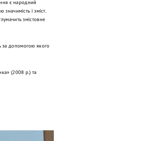
ження є народний
 значимість і зміст.
тлумачить змістовне
ь за допомогою якого
ка» (2008 р.) та