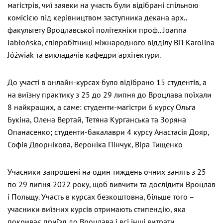
магістрів, чиї заявки на участь були відібрані спільною
комісією під керівництвом заступника декана арх..
факультету Вроцлавської політехніки проф..
Joanna
Jabłońska
, співробітниці міжнародного відділу ВП
Karolina
Jóźwiak
та викладачів кафедри архітектури.
До участі в онлайн-курсах було відібрано 15 студентів, а
на виїзну практику з 25 до 29 липня до Вроцлава поїхали
8 найкращих, а саме: студенти-магістри 6 курсу Ольга
Букіна, Олена Вертай, Тетяна Курганська та Зоряна
Опанасенко; студенти-бакалаври 4 курсу Анастасія Дояр,
Софія Дворнікова, Вероніка Пінчук, Віра Тищенко
Учасники запрошені на один тиждень очних занять з 25
по 29 липня 2022 року, щоб вивчити та дослідити Вроцлав
і Польщу. Участь в курсах безкоштовна, більше того –
учасники виїзних курсів отримають стипендію, яка
покриває приїзд до Вроцлава і всі інші витрати.