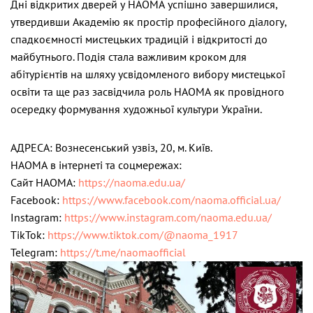
Дні відкритих дверей у НАОМА успішно завершилися,
утвердивши Академію як простір професійного діалогу,
спадкоємності мистецьких традицій і відкритості до
майбутнього. Подія стала важливим кроком для
абітурієнтів на шляху усвідомленого вибору мистецької
освіти та ще раз засвідчила роль НАОМА як провідного
осередку формування художньої культури України.
АДРЕСА: Вознесенський узвіз, 20, м. Київ.
НАОМА в інтернеті та соцмережах:
Cайт НАОМА:
https://naoma.edu.ua/
Facebook:
https://www.facebook.com/naoma.official.ua/
Instagram:
https://www.instagram.com/naoma.edu.ua/
TikTok:
https://www.tiktok.com/@naoma_1917
Telegram:
https://t.me/naomaofficial