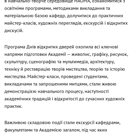
в навчально-творче середовище НАОМА, ознайомитися з
освітніми програмами, методиками викладання та
матеріальною базою кафедр, долучитися до практичних
майстер-класів, художніх переглядів, екскурсій і відкритих
дискусій.
Програма Днів відкритих дверей охопила всі ключові
напрями підготовки Академії — живопис, графіку, рисунок,
скульптуру, сценографію та мультимедіа, архітектуру,
техніку й реставрацію творів мистецтва, теорію та історію
мистецтва. Майстер-класи, проведені студентами,
викладачами та запрошеними митцями, стали живою
демонстрацією навчального процесу, наступності
академічних традицій і відкритості до сучасних художніх
практик.
Важливою складовою події стали екскурсії кафедрами,
факультетами та Академією загалом, під час яких