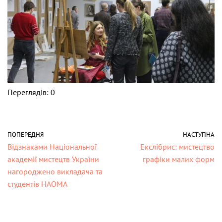
Переглядів: 0
ПОПЕРЕДНЯ
НАСТУПНА
Відзнаками Національної
Екслібрис: мистецтво
академії мистецтв України
графіки малих форм
нагороджено викладача та
студентів НАОМА