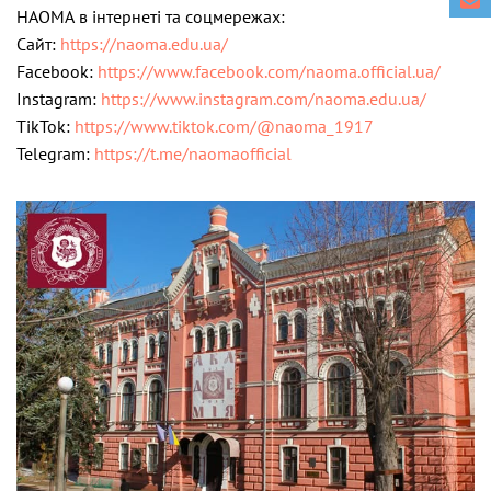
НАОМА в інтернеті та соцмережах:
Сайт:
https://naoma.edu.ua/
Facebook:
https://www.facebook.com/naoma.official.ua/
Instagram:
https://www.instagram.com/naoma.edu.ua/
TikTok:
https://www.tiktok.com/@naoma_1917
Telegram:
https://t.me/naomaofficial