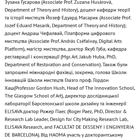
Зузана Гусарова (Associate Prof. Zuzana Husárová,
Department of Theory and History), доцент кафедри теорії
та історії мистецтв Йозеф Едуард Масарик (Associate Prof.
Jozef Eduard Masarik, Department of Theory and History);
доцент Андраш Чефалвай, Платформа цифрового
мистецтва (Associate Prof. András Cséfalvay, Digital Arts
Platform), магістр мистецтва, доктор Якуб Губа, кафедра
реставрації і консервації (Mgr. Art. Jakub Huba, PhD,
Department of Restoration and Conservation). Також були
запрошені міжнародні фахівці, зокрема, голова Школи
інновацій Школи мистецтв Глазго проф. Гордон
Хаш(Professor Gordon Hush, Head of The Innovation School,
The Glasgow School of Art), директор дослідницької
лабораторії Барселонської школи дизайну та інженерії
ELISAVA доктор Рожер Паес (Roger Paez, PhD, Director &
Research Lab Leader, Design for City Making Research Lab,
ELISAVA Research, and FACULTAT DE DISSENY I ENGINYERIA
DE BARCELONA). Від НАОМА участь у докторантському