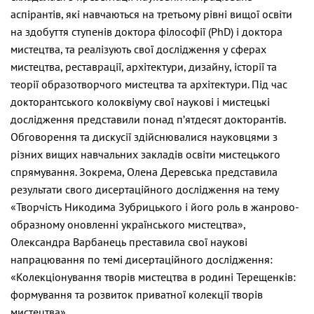
аспірантів, які навчаються на третьому рівні вищої освіти
на здобуття ступенів доктора філософії (PhD) і доктора
мистецтва, та реалізують свої дослідження у сферах
мистецтва, реставрації, архітектури, дизайну, історії та
теорії образотворчого мистецтва та архітектури. Під час
докторантського колоквіуму свої наукові і мистецькі
дослідження представили понад п’ятдесят докторантів.
Обговорення та дискусії здійснювалися науковцями з
різних вищих навчальних закладів освіти мистецького
спрямування. Зокрема, Олена Деревська представила
результати свого дисертаційного дослідження на тему
«Творчість Никодима Зубрицького і його роль в жанрово-
образному оновленні українського мистецтва»,
Олександра Варбанець преставила свої наукові
напрацювання по темі дисертаційного дослідження:
«Колекціонування творів мистецтва в родині Терещенків:
формування та розвиток приватної колекції творів
мистецтва».