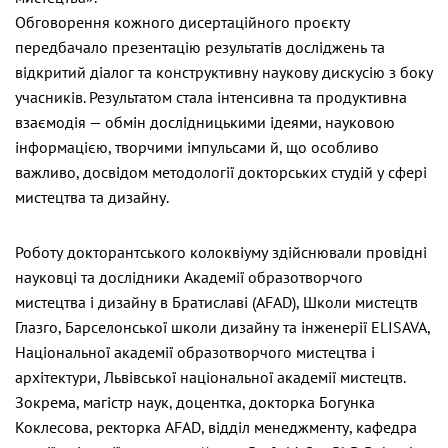
Обговорення кожного дисертаційного проєкту
передбачало презентацію результатів досліджень та
відкритий діалог та конструктивну наукову дискусію з боку
учасників. Результатом стала інтенсивна та продуктивна
взаємодія — обмін дослідницькими ідеями, науковою
інформацією, творчими імпульсами й, що особливо
важливо, досвідом методології докторських студій у сфері
мистецтва та дизайну.
Роботу докторантського колоквіуму здійснювали провідні
науковці та дослідники Академії образотворчого
мистецтва і дизайну в Братиславі (AFAD), Школи мистецтв
Глазго, Барселонської школи дизайну та інженерії ELISAVA,
Національної академії образотворчого мистецтва і
архітектури, Львівської національної академії мистецтв.
Зокрема, магістр наук, доцентка, докторка Богунка
Коклесова, ректорка AFAD, відділ менеджменту, кафедра