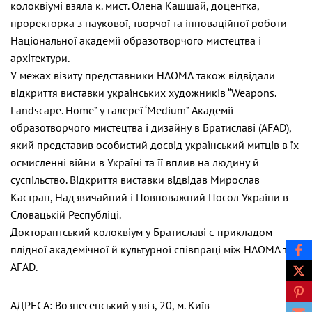
колоквіумі взяла к. мист. Олена Кашшай, доцентка,
проректорка з наукової, творчої та інноваційної роботи
Національної академії образотворчого мистецтва і
архітектури.
У межах візиту представники НАОМА також відвідали
відкриття виставки українських художників “Weapons.
Landscape. Home” у галереї ‘Medium” Академії
образотворчого мистецтва і дизайну в Братиславі (AFAD),
який представив особистий досвід український митців в їх
осмисленні війни в Україні та її вплив на людину й
суспільство. Відкриття виставки відвідав Мирослав
Кастран, Надзвичайний і Повноважний Посол України в
Словацькій Республіці.
Докторантський колоквіум у Братиславі є прикладом
плідної академічної й культурної співпраці між НАОМА та
AFAD.
АДРЕСА: Вознесенський узвіз, 20, м. Київ