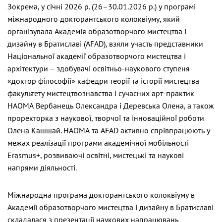
Зокрема, у січні 2026 р. (26–30.01.2026 р.) у програмі
міжнародного докторантського колоквіуму, який
організувала Академія образотворчого мистецтва і
дизайну в Братиславі (AFAD), взяли участь представники
Національної академії образотворчого мистецтва і
архітектури – здобувачі освітньо-наукового ступеня
«доктор філософії» кафедри теорії та історії мистецтва
факультету мистецтвознавства і сучасних арт-практик
НАОМА Вербанець Олександра і Деревська Олена, а також
проректорка з наукової, творчої та інноваційної роботи
Олена Кашшай. НАОМА та AFAD активно спрівпрацюють у
межах реалізації програми академічної мобільності
Erasmus+, розвиваючі освітні, мистецькі та наукові
напрями діяльності.
Міжнародна програма докторантського колоквіуму в
Академії образотворчого мистецтва і дизайну в Братиславі
складалася з презентації наукових напрацювань