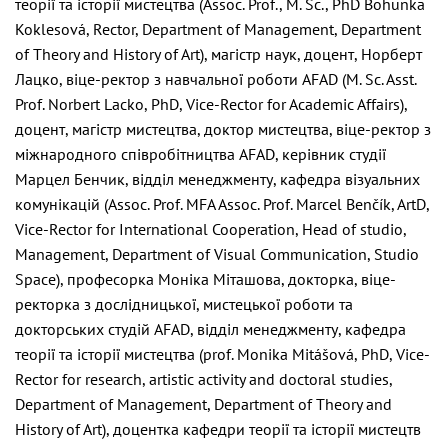
теорії та історії мистецтва (Assoc. Prof., M. Sc., PhD Bohunka
Koklesová, Rector, Department of Management, Department
of Theory and History of Art), магістр наук, доцент, Норберт
Лацко, віце-ректор з навчальної роботи AFAD (M. Sc. Asst.
Prof. Norbert Lacko, PhD, Vice-Rector for Academic Affairs),
доцент, магістр мистецтва, доктор мистецтва, віце-ректор з
міжнародного співробітництва AFAD, керівник студії
Марцел Бенчик, відділ менеджменту, кафедра візуальних
комунікацій (Assoc. Prof. MFA Assoc. Prof. Marcel Benčík, ArtD,
Vice-Rector for International Cooperation, Head of studio,
Management, Department of Visual Communication, Studio
Space), професорка Моніка Міташова, докторка, віце-
ректорка з дослідницької, мистецької роботи та
докторських студій AFAD, відділ менеджменту, кафедра
теорії та історії мистецтва (prof. Monika Mitášová, PhD, Vice-
Rector for research, artistic activity and doctoral studies,
Department of Management, Department of Theory and
History of Art), доцентка кафедри теорії та історії мистецтв