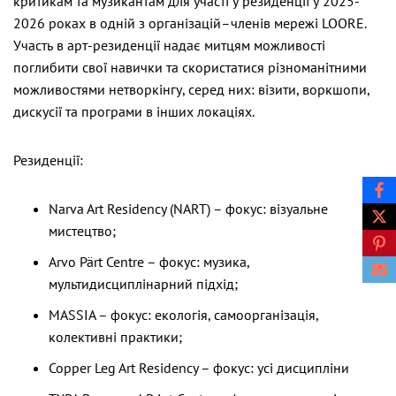
критикам та музикантам для участі у резиденції у 2025-
2026 роках в одній з організацій–членів мережі LOORE.
Участь в арт-резиденції надає митцям можливості
поглибити свої навички та скористатися різноманітними
можливостями нетворкінгу, серед них: візити, воркшопи,
дискусії та програми в інших локаціях.
Резиденції:
Narva Art Residency (NART) – фокус: візуальне
мистецтво;
Arvo Pärt Centre – фокус: музика,
мультидисциплінарний підхід;
MASSIA – фокус: екологія, самоорганізація,
колективні практики;
Copper Leg Art Residency – фокус: усі дисципліни