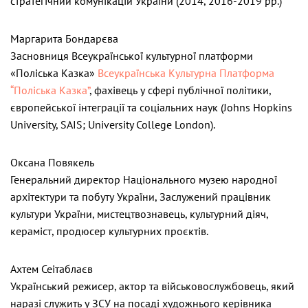
стратегічний комунікацій України (2014, 2016-2019 рр.)
Маргарита Бондарєва
Засновниця Всеукраїнської культурної платформи
«Поліська Казка»
Всеукраїнська Культурна Платформа
“Поліська Казка”
, фахівець у сфері публічної політики,
європейської інтеграції та соціальних наук (Johns Hopkins
University, SAIS; University College London).
Оксана Повякель
Генеральний директор Національного музею народної
архітектури та побуту України, Заслужений працівник
культури України, мистецтвознавець, культурний діяч,
кераміст, продюсер культурних проєктів.
Ахтем Сеітаблаєв
Український режисер, актор та військовослужбовець, який
наразі служить у ЗСУ на посаді художнього керівника