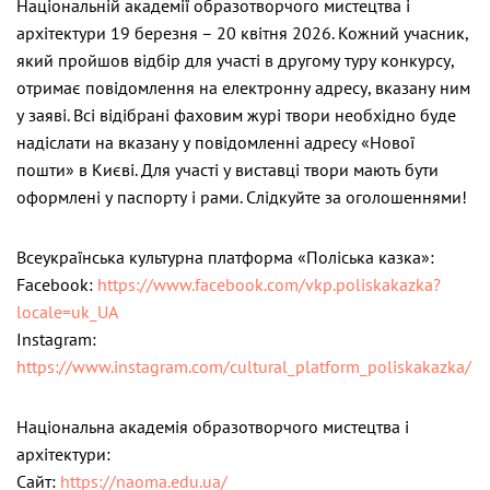
Національній академії образотворчого мистецтва і
архітектури 19 березня – 20 квітня 2026. Кожний учасник,
який пройшов відбір для участі в другому туру конкурсу,
отримає повідомлення на електронну адресу, вказану ним
у заяві. Всі відібрані фаховим журі твори необхідно буде
надіслати на вказану у повідомленні адресу «Нової
пошти» в Києві. Для участі у виставці твори мають бути
оформлені у паспорту і рами. Слідкуйте за оголошеннями!
Всеукраїнська культурна платформа «Поліська казка»:
Facebook:
https://www.facebook.com/vkp.poliskakazka?
locale=uk_UA
Instagram:
https://www.instagram.com/cultural_platform_poliskakazka/
Національна академія образотворчого мистецтва і
архітектури:
Сайт:
https://naoma.edu.ua/