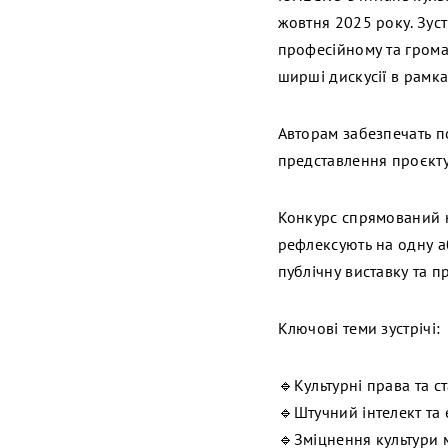
жовтня 2025 року. Зус
професійному та грома
ширші дискусії в рамк
Авторам забезпечать п
представлення проєкту
Конкурс спрямований н
рефлексують на одну аб
публічну виставку та п
Ключові теми зустрічі:
🔹Культурні права та с
🔹Штучний інтелект та 
🔹Зміцнення культури 