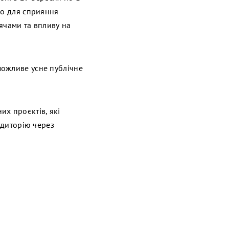
го для сприяння
ячами та впливу на
можливе усне публічне
их проєктів, які
удиторію через