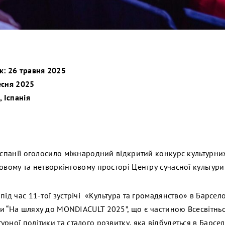
к: 26 травня 2025
есня 2025
, Іспанія
Іспанії оголосило міжнародний відкритий конкурс культурних 
овому та нетворкінговому просторі Центру сучасної культури
під час 11-тої зустрічі «Культура та громадянство» в Барсел
и “На шляху до MONDIACULT 2025”, що є частиною Всесвітньо
рної політики та сталого розвитку, яка відбудеться в Барсел