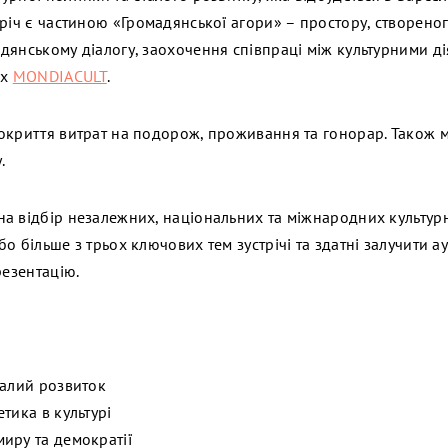
тріч є частиною «Громадянської агори» – простору, створено
дянському діалогу, заохочення співпраці між культурними ді
ах
MONDIACULT
.
окриття витрат на подорож, проживання та гонорар. Також 
.
а відбір незалежних, національних та міжнародних культурн
о більше з трьох ключових тем зустрічі та здатні залучити а
резентацію.
талий розвиток
етика в культурі
миру та демократії