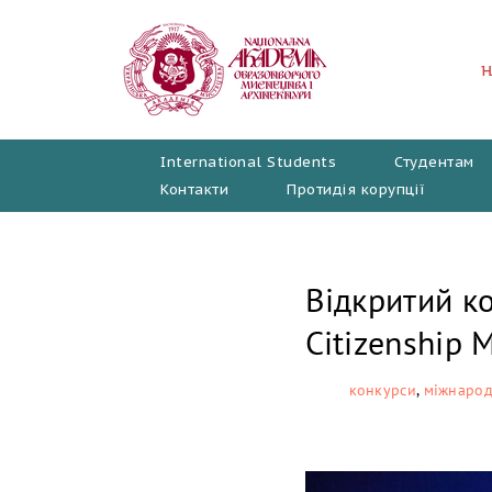
Перейти
до
вмісту
International Students
Студентам
Контакти
Протидія корупції
Відкритий ко
Citizenship 
конкурси
,
міжнарод