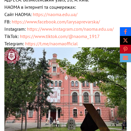
НАОМА в інтернеті та соцмережах:
Cайт НАОМА:
https://naoma.edu.ua/
FB:
https://www.facebook.com/larysaprevarska/
Instagram:
https://www.instagram.com/naoma.edu.ua/
TikTok:
https://www.tiktok.com/@naoma_1917
Telegram:
https://t.me/naomaofficial