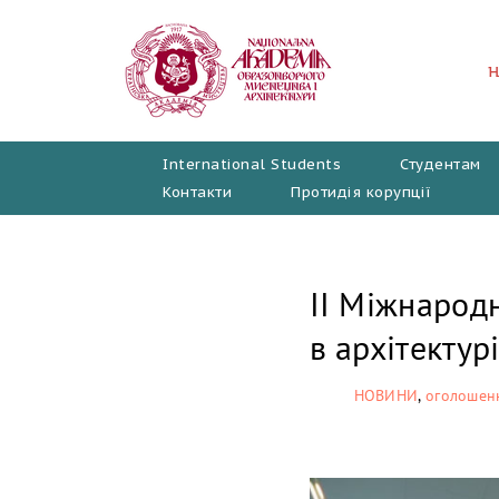
Перейти
до
вмісту
International Students
Студентам
Контакти
Протидія корупції
ІІ Міжнарод
в архітектур
НОВИНИ
,
оголошен