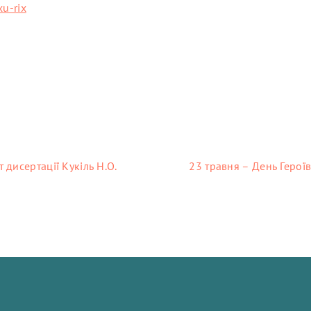
xu-rix
дисертації Кукіль Н.О.
23 травня – День Героїв