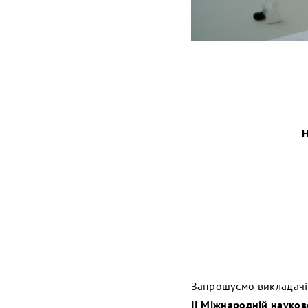
Н
Запрошуємо викладачів,
ІІ Міжнародній науково