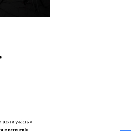
ри
 взяти участь у
та мистецтві»
.