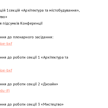
цій 1секцій «Архітектура та містобудування»,
тво»
я підсумків Конференції
ння до пленарного засідання:
joe-bxf
ня до роботи секції 1 «Архітектура та
joe-bxf
ня до роботи секції 2 «Дизайн»
du-ifj
ня до роботи секції 3 «Мистецтво»