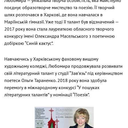
Любомира — унікальна творча особистість, яка майстерно
поєднує образотворче мистецтво та поезію. Її творчий
шлях розпочався в Харкові, де вона навчалася в
Маріїнській гімназії. Уже тоді її талант був відзначений —
2017 року вона стала лауреаткою обласного творчого
конкурсу імені Олександра Масельського з поетичною
добіркою “Синій кактус”.
Навчаючись у Харківському фаховому вищому
художньому коледжі, Любомира продовжувала розвивати
свій літературний талант у студії “Зав’язь” під керівництвом
поетеси Ольги Тараненко. 2018 року вона здобула
перемогу в міжнародному конкурсі “У пошуках
літературних талантів” у номінації “Поезія”.