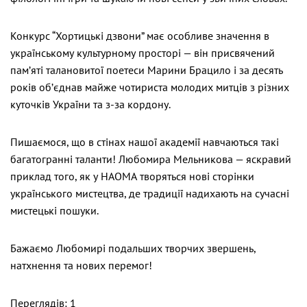
Конкурс “Хортицькі дзвони” має особливе значення в
українському культурному просторі — він присвячений
пам’яті талановитої поетеси Марини Брацило і за десять
років об’єднав майже чотириста молодих митців з різних
куточків України та з-за кордону.
Пишаємося, що в стінах нашої академії навчаються такі
багатогранні таланти! Любомира Мельникова — яскравий
приклад того, як у НАОМА творяться нові сторінки
українського мистецтва, де традиції надихають на сучасні
мистецькі пошуки.
Бажаємо Любомирі подальших творчих звершень,
натхнення та нових перемог!
Переглядів: 1