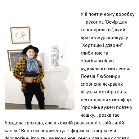
У її поетичному доробку
— рукопис “Вечір для
серпокрильця”, який
вразив журі конкурсу
“Хортицькі дзвони”
глибиною та
оригінальністю
художнього мислення.
Поезія Любомири
сповнена яскравих
візуальних образів та
несподіваних метафор:
“промінь вужем повзе у
чашку… розквітає
бордова троянда, але в кожній реальності є свій синій
кактус”. Вона експериментує з формою, створюючи
філологічні ігри та шукаючи нові сенси у звичних словах.