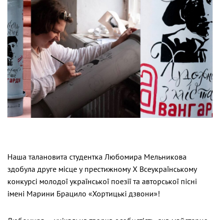
Наша талановита студентка Любомира Мельникова
здобула друге місце у престижному Х Всеукраїнському
конкурсі молодої української поезії та авторської пісні
імені Марини Брацило «Хортицькі дзвони»!