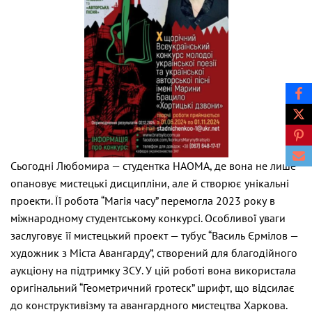
Сьогодні Любомира — студентка НАОМА, де вона не лише
опановує мистецькі дисципліни, але й створює унікальні
проекти. Її робота “Магія часу” перемогла 2023 року в
міжнародному студентському конкурсі. Особливої уваги
заслуговує її мистецький проект — тубус “Василь Єрмілов —
художник з Міста Авангарду”, створений для благодійного
аукціону на підтримку ЗСУ. У цій роботі вона використала
оригінальний “Геометричний гротеск” шрифт, що відсилає
до конструктивізму та авангардного мистецтва Харкова.