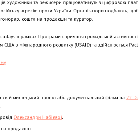
яців художники та режисери працюватимуть з цифровою пл
сійську агресію проти України. Організатори подбають, щоб
 гонорар, кошти на продакшн та куратор.
ocudays в рамках Програми сприяння громадській активност
м США з міжнародного розвитку (USAID) та здійснюється Pact 
аму
 свій мистецький проєкт або документальний фільм на
22 D
.
провід
Олександри Набієвої
.
 на продакшн.