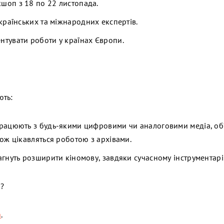
шоп з 18 по 22 листопада.
українських та міжнародних експертів.
нтувати роботи у країнах Європи.
ють:
працюють з будь-якими цифровими чи аналоговими медіа, об’
кож цікавляться роботою з архівами.
рагнуть розширити кіномову, завдяки сучасному інструментарі
і?
а
.