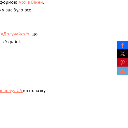
атформою
Архів Війни
,
 у вас було все
і
«Долучайся!»
, що
в Україні.
ocudays UA
на початку