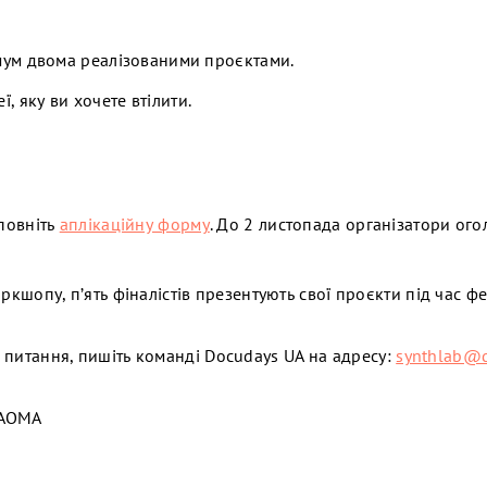
мум двома реалізованими проєктами.
ї, яку ви хочете втілити.
повніть
аплікаційну форму
. До 2 листопада організатори ого
кшопу, п’ять фіналістів презентують свої проєкти під час ф
 питання, пишіть команді Docudays UA на адресу:
synthlab@d
НАОМА