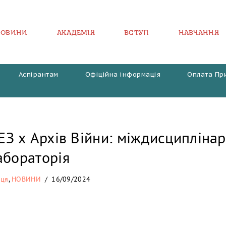
НОВИНИ
АКАДЕМІЯ
ВСТУП
НАВЧАННЯ
Аспірантам
Офіційна інформація
Оплата Пр
 х Архів Війни: міждисципліна
абораторія
аця
,
НОВИНИ
16/09/2024