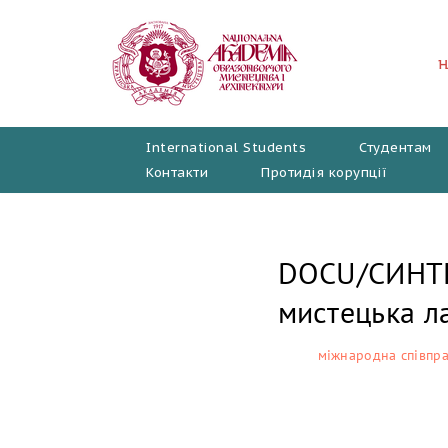
Перейти
до
вмісту
International Students
Студентам
Контакти
Протидія корупції
DOCU/СИНТЕЗ
мистецька л
міжнародна співпр