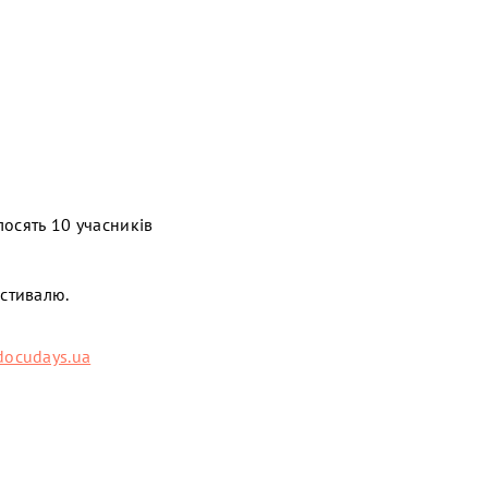
лосять 10 учасників
естивалю.
ocudays.ua