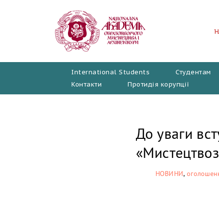
Перейти
до
вмісту
International Students
Студентам
Контакти
Протидія корупції
До уваги вст
«Мистецтвоз
НОВИНИ
,
оголошен