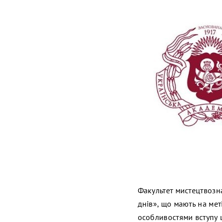
Факультет мистецтвозна
днів», що мають на мет
особливостями вступу ц