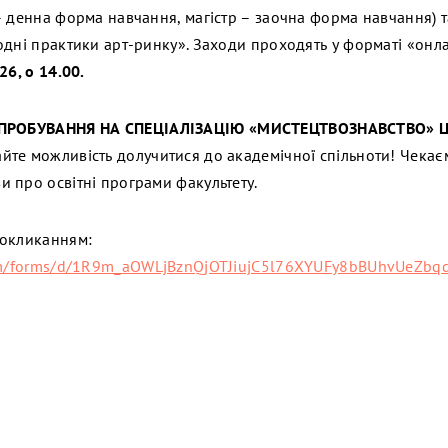
– денна форма навчання, магістр – заочна форма навчання) т
одні практики арт-ринку». Заходи проходять у форматі «онла
26, о 14.00.
ПРОБУВАННЯ НА СПЕЦІАЛІЗАЦІЮ «МИСТЕЦТВОЗНАВСТВО» 
йте можливість долучитися до академічної спільноти! Чекаєм
 про освітні програми факультету.
покликанням:
com/forms/d/1R9m_aOWLjBznQjOTJiujC5l76XYUFy8bBUhvUeZbqd