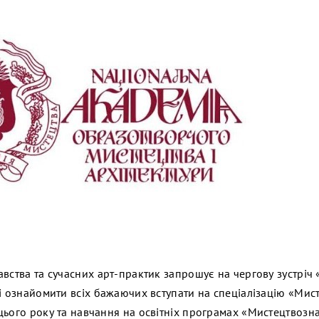
вства та сучасних арт-практик запрошує на чергову зустріч
і ознайомити всіх бажаючих вступати на спеціалізацію «Мист
ього року та навчання на освітніх програмах «Мистецтвознавс