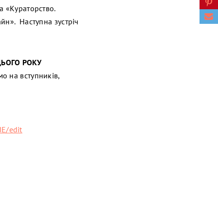
а «Кураторство.
йн». Наступна зустріч
ЦЬОГО РОКУ
о на вступників,
E/edit