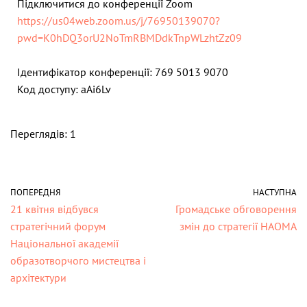
Підключитися до конференції Zoom
https://us04web.zoom.us/j/76950139070?
pwd=K0hDQ3orU2NoTmRBMDdkTnpWLzhtZz09
Ідентифікатор конференції: 769 5013 9070
Код доступу: aAi6Lv
Переглядів: 1
ПОПЕРЕДНЯ
НАСТУПНА
21 квітня відбувся
Громадське обговорення
стратегічний форум
змін до стратегії НАОМА
Національної академії
образотворчого мистецтва і
архітектури