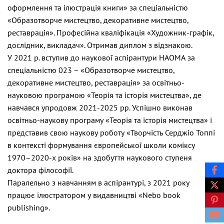
оформлення та ілюстрація книги» за спеціальністю
«Образотворче мистецтво, декоративне мистецтво,
реставрація». Професійна кваліфікація «Художник-графік,
дослідник, викладач». Отримав диплом з відзнакою.
У 2021 р. вступив до наукової аспірантури НАОМА за
спеціальністю 023 – «Образотворче мистецтво,
декоративне мистецтво, реставрація» за освітньо-
науковою програмою «Теорія та історія мистецтва», де
навчався упродовж 2021-2025 рр. Успішно виконав
освітньо-наукову програму «Теорія та історія мистецтва» і
представив свою наукову роботу «Творчість Серджіо Топпі
в контексті формування європейської школи коміксу
1970–2020-х років» на здобуття наукового ступеня
доктора філософії.
Паралельно з навчанням в аспірантурі, з 2021 року
працює ілюстратором у видавництві «Nebo book
publishing».