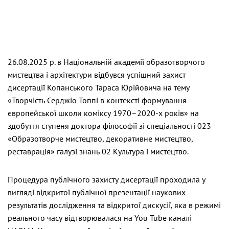
26.08.2025 р. в Національній академії образотворчого
мистецтва і архітектури відбувся успішний захист
дисертації Копанського Тараса Юрійовича на тему
«Творчість Серджіо Топпі в контексті формування
європейської школи коміксу 1970–2020-х років» на
здобуття ступеня доктора філософії зі спеціальності 023
«Образотворче мистецтво, декоративне мистецтво,
реставрація» галузі знань 02 Культура і мистецтво.
Процедура публічного захисту дисертації проходила у
вигляді відкритої публічної презентації наукових
результатів дослідження та відкритої дискусії, яка в режимі
реального часу відтворювалася на You Tube каналі