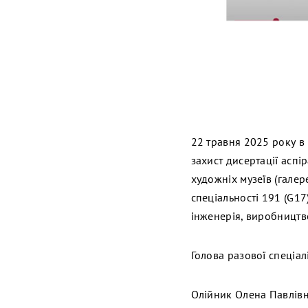
22 травня 2025 року в 
захист дисертації асп
художніх музеїв (галер
спеціальності 191 (G17
інженерія, виробництво
Голова разової спеціал
Олійник Олена Павлівна