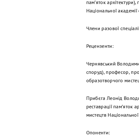
пам’яток архітектури)
Національної академії
Члени разової спеціалі
Рецензенти:
Чернявський Володимир 
споруд), професор, пр
образотворчого мистец
Прибєга Леонід Володим
реставрації пам’яток а
мистецтв Національної
Опоненти: