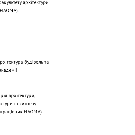
акультету архітектури
 НАОМА).
рхітектура будівель та
академії
рія архітектури,
ектури та синтезу
й працівник НАОМА)