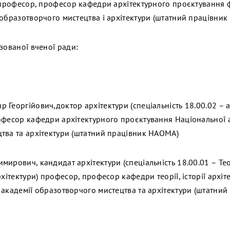
, професор, професор кафедри архітектурного проєктування ф
 образотворчого мистецтва і архітектури (штатний працівник
зованої вченої ради:
Георгійович,доктор архітектури (спеціальність 18.00.02 – а
офесор кафедри архітектурного проєктування Національної 
тва та архітектури (штатний працівник НАОМА)
ирович, кандидат архітектури (спеціальність 18.00.01 – Тео
рхітектури) професор, професор кафедри теорії, історії архіт
 академії образотворчого мистецтва та архітектури (штатни