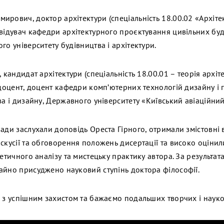
рович, доктор архітектури (спеціальність 18.00.02 «Архітек
авідувач кафедри архітектурного проєктування цивільних буд
го університету будівництва і архітектури.
 кандидат архітектури (спеціальність 18.00.01 – теорія архіт
 доцент, доцент кафедри комп’ютерних технологій дизайну і 
ва і дизайну, Державного університету «Київський авіаційний 
ади заслухали доповідь Ореста Гірного, отримали змістовні в
скусії та обговорення положень дисертації та високо оцінил
ретичного аналізу та мистецьку практику автора. За результат
айно присуджено науковий ступінь доктора філософії.
о з успішним захистом та бажаємо подальших творчих і наук