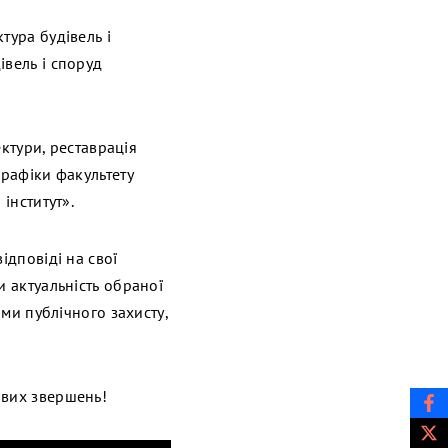
тура будівель і
івель і споруд
ектури, реставрація
графіки факультету
інститут».
ідповіді на свої
и актуальність обраної
ами публічного захисту,
ових звершень!