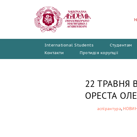
Перейти
до
вмісту
International Students
Студентам
Контакти
Протидія корупції
22 ТРАВНЯ 
ОРЕСТА ОЛ
аспірантура
,
НОВИ