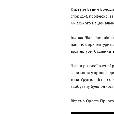
Куцевич Вадим Володими
споруд»), професор, з
Київського національно
Гнатюк Лілія Романівна,
пам’яток архітектури),
архітектури, будівницт
Члени разової вченої р
запитання у процесі ди
теми, ґрунтовність тео
здобувачу було одност
Вітаємо Ореста Гірног