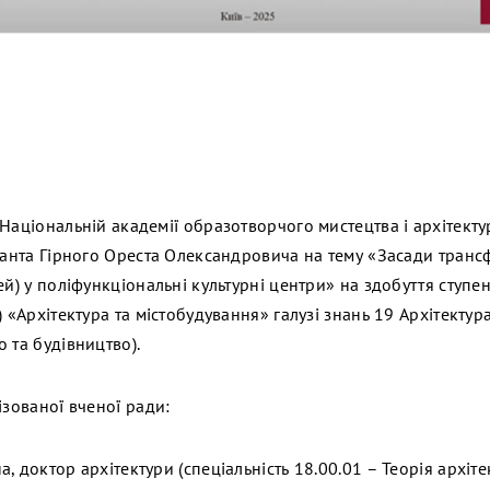
Національній академії образотворчого мистецтва і архітекту
іранта Гірного Ореста Олександровича на тему «Засади тран
ей) у поліфункціональні культурні центри» на здобуття ступен
) «Архітектура та містобудування» галузі знань 19 Архітектура
 та будівництво).
ізованої вченої ради:
, доктор архітектури (спеціальність 18.00.01 – Теорія архіте