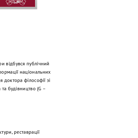
ри відбувся публічний
сформації національних
я доктора філософії зі
 та будівництво (G –
ктури, реставрації