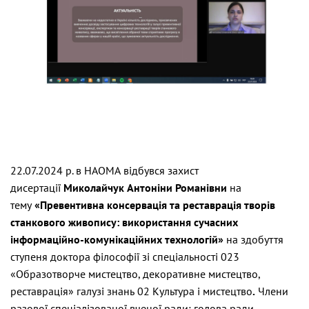
22.07.2024 р. в НАОМА відбувся захист
дисертації
Миколайчук Антоніни Романівни
на
тему
«Превентивна консервація та реставрація творів
станкового живопису: використання сучасних
інформаційно-комунікаційних технологій»
на здобуття
ступеня доктора філософії зі спеціальності 023
«Образотворче мистецтво, декоративне мистецтво,
реставрація» галузі знань 02 Культура і мистецтво
.
Члени
разової спеціалізованої вченої ради: голова ради –