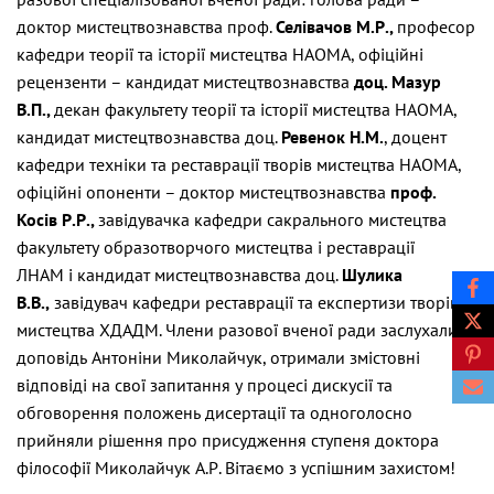
доктор мистецтвознавства проф.
Селівачов М.Р.,
професор
кафедри теорії та історії мистецтва НАОМА, офіційні
рецензенти – кандидат мистецтвознавства
доц. Мазур
В.П.,
декан факультету теорії та історії мистецтва НАОМА,
кандидат мистецтвознавства доц.
Ревенок Н.М.
, доцент
кафедри техніки та реставрації творів мистецтва НАОМА,
офіційні опоненти – доктор мистецтвознавства
проф.
Косів Р.Р.,
завідувачка кафедри сакрального мистецтва
факультету образотворчого мистецтва і реставрації
ЛНАМ
і
кандидат мистецтвознавства доц.
Шулика
В.В.,
завідувач кафедри реставрації та експертизи творів
мистецтва ХДАДМ. Члени разової вченої ради заслухали
доповідь Антоніни Миколайчук, отримали змістовні
відповіді на свої запитання у процесі дискусії та
обговорення положень дисертації та одноголосно
прийняли рішення про присудження ступеня доктора
філософії Миколайчук А.Р. Вітаємо з успішним захистом!