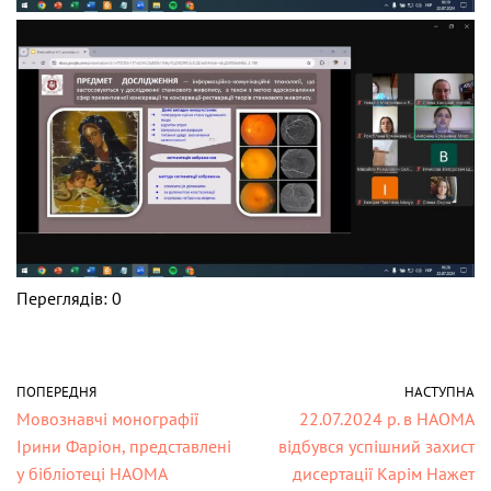
Переглядів: 0
ПОПЕРЕДНЯ
НАСТУПНА
Мовознавчі монографії
22.07.2024 р. в НАОМА
Ірини Фаріон, представлені
відбувся успішний захист
у бібліотеці НАОМА
дисертації Карім Нажет