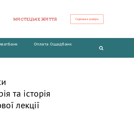
МИСТЕЦЬКЕ ЖИТТЯ
Скринька довіри
иватБанк
Оплата Ощадбанк
ки
ія та історія
вої лекції