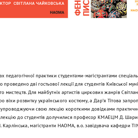
х педагогічної практики студентами-магістрантами спеціально
проведено дві гостьової лекції для студентів Київської мун
го мистецтв. Для майбутніх артистів циркових жанрів Світла
о віхи розвитку українського костюму, а Дар’я Тітова запро
 супроводжуючи свою лекцію короткими довідками практично
 лекцію до студентів долучилися професор КМАЕЦМ Д. Шарик
Я. Карлінська, магістранти НАОМА, в.о. завідувача кафедри 