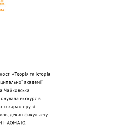
сті «Теорія та історія
іципальної академії
на Чайковська
понувала екскурс в
го характеру зі
ов, декан факультету
ТІМ НАОМА Ю.