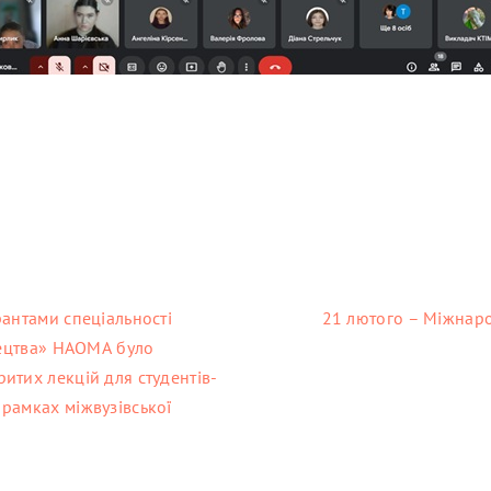
рантами спеціальності
21 лютого – Міжнаро
стецтва» НАОМА було
итих лекцій для студентів-
рамках міжвузівської