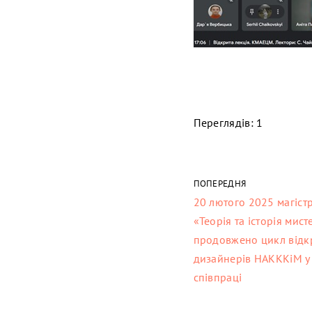
Переглядів: 1
ПОПЕРЕДНЯ
20 лютого 2025 магіст
«Теорія та історія ми
продовжено цикл відкр
дизайнерів НАКККіМ у 
співпраці