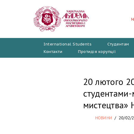
Перейти
до
вмісту
International Students
Студентам
Контакти
Протидія корупції
20 лютого 20
студентами-м
мистецтва» 
НОВИНИ
20/02/