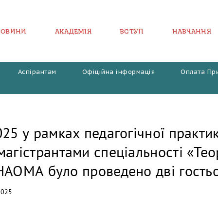
НОВИНИ
АКАДЕМІЯ
ВСТУП
НАВЧАННЯ
Аспірантам
Офіційна інформація
Оплата Пр
25 у рамках педагогічної практи
агістрантами спеціальності «Теор
НАОМА було проведено дві гостьо
2025