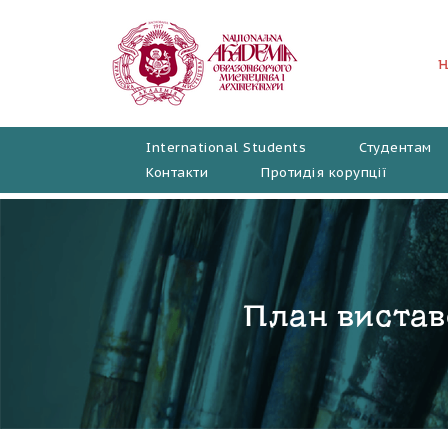
Перейти
до
вмісту
International Students
Студентам
Контакти
Протидія корупції
План вистав