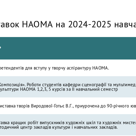
тавок НАОМА на 2024-2025 навча
Р
ретендентів для вступу у творчу аспірантуру НАОМА.
Композиція». Роботи студентів кафедри сценографії та мультимед
ульптури НАОМА 1,2,3, 5 курсів за ІІ навчальний семестр
иставка творів Виродової-Готьє В.Г., приурочена до 90-річного юв
тавка кращих робіт випускників художніх шкіл та художніх мистец
тодичний центр закладів культури і навчальних закладів.