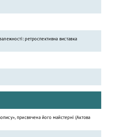
езалежності: ретроспективна виставка
опису», присвячена його майстерні (Актова