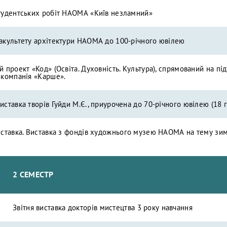
тудентських робіт НАОМА «Київ незламний»
акультету архітектури НАОМА до 100-річного ювілею
й проект «Код» (Освіта. Духовність. Культура), спрямований на пі
 компанія «Карше».
иставка творів Гуйди М.Є., приурочена до 70-річного ювілею (18 г
иставка. Виставка з фондів художнього музею НАОМА на тему зими
2 СЕМЕСТР
Звітня виставка докторів мистецтва 3 року навчання