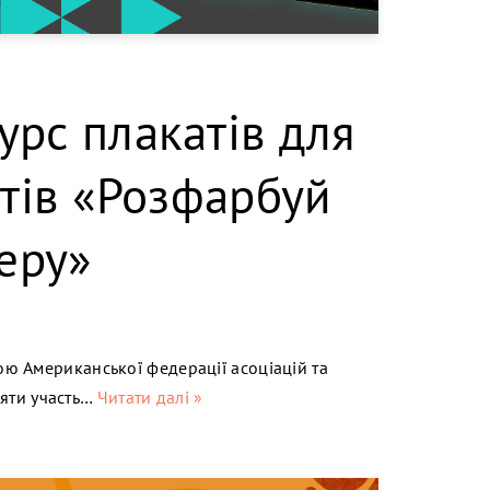
рс плакатів для
нтів «Розфарбуй
еру»
дою Американської федерації асоціацій та
яти участь…
Читати далі »