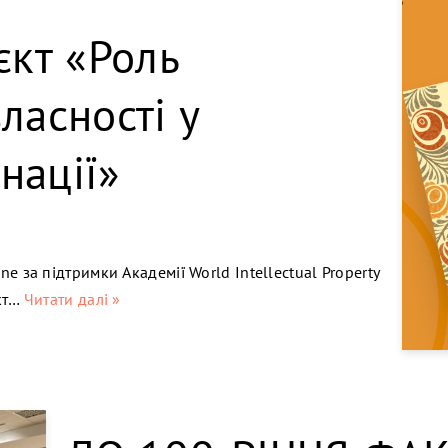
кт «Роль
ласності у
нації»
ine за підтримки Академії World Intellectual Property
кт…
Читати далі »