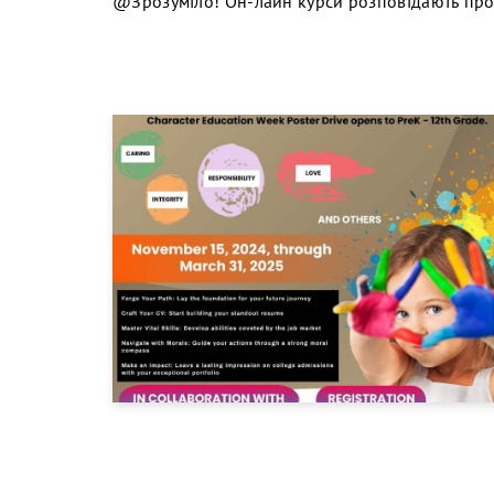
@Зрозуміло! Он-лайн курси розповідають про 