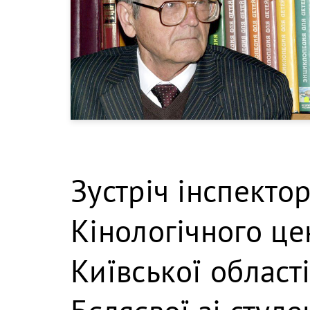
Зустріч інспекто
Кінологічного це
Київської област