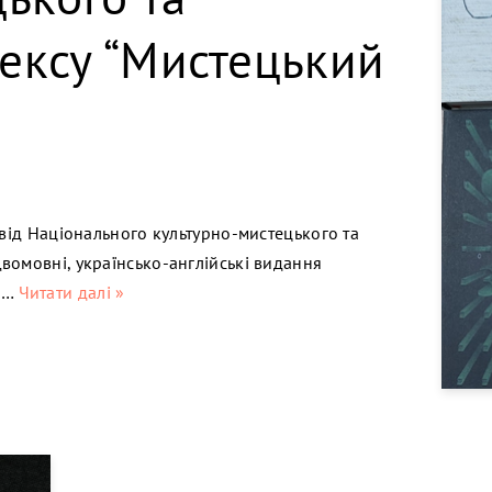
ексу “Мистецький
 від Національного культурно-мистецького та
вомовні, українсько-англійські видання
го…
Читати далі »