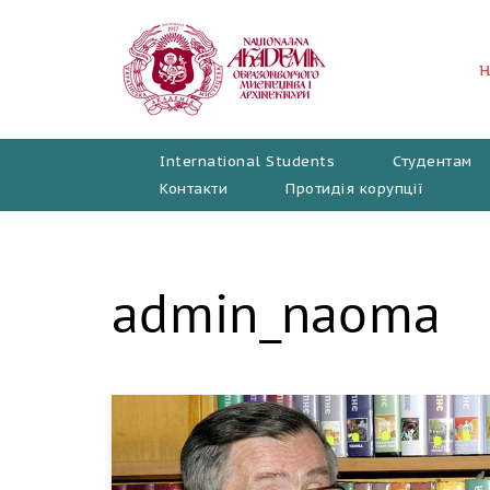
Перейти
до
вмісту
International Students
Студентам
Контакти
Протидія корупції
admin_naoma