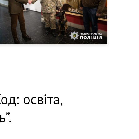
д: освіта,
ь”.