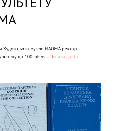
КУЛЬТЕТУ
ОМА
али Художнього музею НАОМА ректор
иурочену до 100-річчя…
Читати далі »