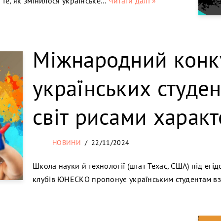
те, як змінилося українське…
Читати далі »
Міжнародний конку
українських студе
світ рисами характ
НОВИНИ
22/11/2024
Школа науки й технології (штат Техас, США) під егі
клубів ЮНЕСКО пропонує українським студентам вз