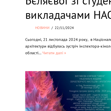
Бєляєвої зі студе
викладачами Н
НОВИНИ
22/11/2024
Сьогодні, 21 листопада 2024 року, в Націонал
архітектури відбулась зустріч інспектора-кінол
області…
Читати далі »