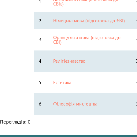
1
ЄВІв)
2
Німецька мова (підготовка до ЄВІ)
Французька мова (підготовка до
3
ЄВІ)
4
Релігієзнавство
5
Естетика
6
Філософія мистецтва
Переглядів: 0