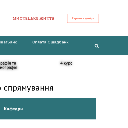
МИСТЕЦЬКЕ ЖИТТЯ
Скринька довіри
иватБанк
Оплата Ощадбанк
рафія та
4 курс
енографія
о спрямування
Кафедри