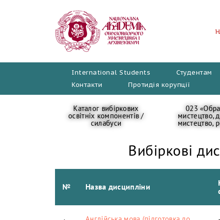
Перейти
до
вмісту
International Students
Студентам
Контакти
Протидія корупції
Каталог вибіркових
023 «Обра
освітніх компонентів /
мистецтво, 
силабуси
мистецтво, р
Вибіркові ди
№
Назва дисципліни
Англійська мова (підготовка до