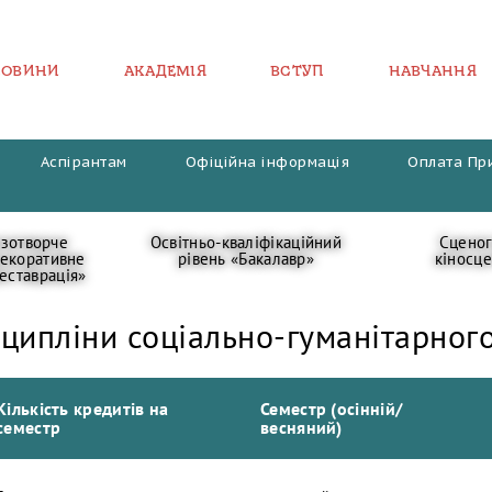
НОВИНИ
АКАДЕМІЯ
ВСТУП
НАВЧАННЯ
Аспірантам
Офіційна інформація
Оплата Пр
зотворче
Освітньо-кваліфікаційний
Сценог
декоративне
рівень «Бакалавр»
кіносц
еставрація»
сципліни соціально-гуманітарног
Кількість кредитів на
Семестр (осінній/
семестр
весняний)