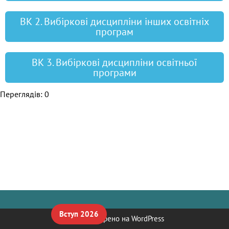
ВК 2. Вибіркові дисципліни інших освітніх
програм
ВК 3. Вибіркові дисципліни освітньої
програми
Переглядів: 0
Вступ 2026
Neve
| Створено на
WordPress