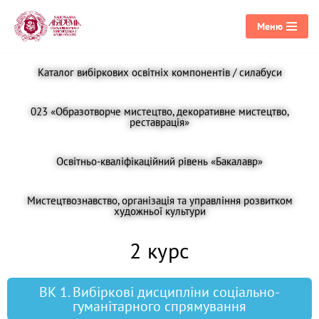
Меню
Перейти
до
Каталог вибіркових освітніх компонентів / силабуси
вмісту
023 «Образотворче мистецтво, декоративне мистецтво,
реставрація»
Освітньо-кваліфікаційний рівень «Бакалавр»
Мистецтвознавство, організація та управління розвитком
художньої культури
2 курс
ВК 1. Вибіркові дисципліни соціально-
гуманітарного спрямування