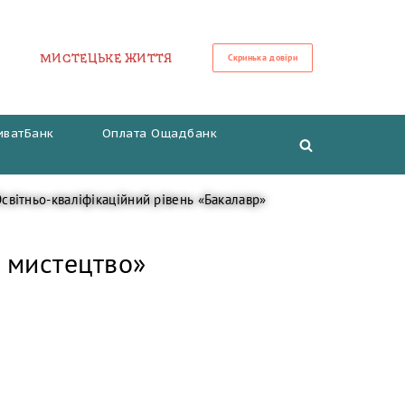
МИСТЕЦЬКЕ ЖИТТЯ
Скринька довіри
иватБанк
Оплата Ощадбанк
світньо-кваліфікаційний рівень «Бакалавр»
е мистецтво»