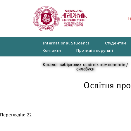
Перейти
до
вмісту
International Students
Студентам
Контакти
Протидія корупції
Каталог вибіркових освітніх компонентів /
силабуси
Освітня про
Переглядів: 22